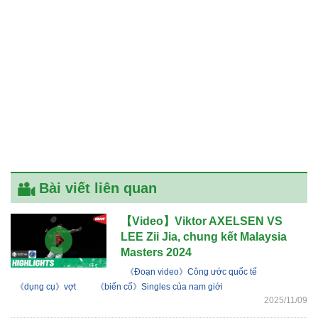
Bài viết liên quan
【Video】Viktor AXELSEN VS
LEE Zii Jia, chung kết Malaysia
Masters 2024
《Đoạn video》Công ước quốc tế
《dụng cụ》vợt
《biến cố》Singles của nam giới
2025/11/09