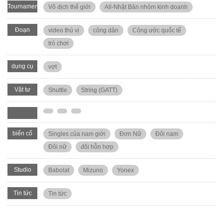
Tournament
Vô địch thế giới
All-Nhật Bản nhóm kinh doanh
Đoạn
video thú vị
công dân
Công ước quốc tế
video
trò chơi
dụng cụ
vợt
Vật tư
Shuttle
String (GATT)
biến cố
Singles của nam giới
Đơn Nữ
Đôi nam
Đôi nữ
đôi hỗn hợp
Studio
Babolat
Mizuno
Yonex
Tin tức
Tin tức