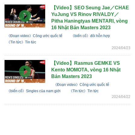
【Video】SEO Seung Jae／CHAE
YuJung VS Rinov RIVALDY／
Pitha Haningtyas MENTARI, vòng
16 Nhật Bản Masters 2023
《Đoạn video》Công ước quốc tế
《biến cố》đôi hỗn hợp
《Tin tức》Tin tức
2024/04/23
【Video】Rasmus GEMKE VS
Kento MOMOTA, vòng 16 Nhật
Bản Masters 2023
《Đoạn video》Công ước quốc tế
《biến cố》Singles của nam giới
《Tin tức》Tin tức
2024/04/22