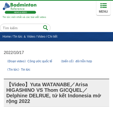
MENU
Tin tức mới nhất và các bài viết video
Home
/
Tin tức ＆ Video
/
Video
/
Chi tiết
2022/10/17
《Đoạn video》Công ước quốc tế
《biến cố》đôi hỗn hợp
《Tin tức》Tin tức
【Video】Yuta WATANABE／Arisa
HIGASHINO VS Thom GICQUEL／
Delphine DELRUE, tứ kết Indonesia mở
rộng 2022