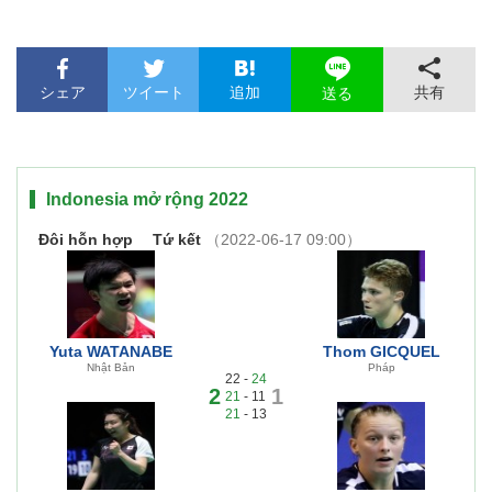
シェア
ツイート
追加
共有
送る
Indonesia mở rộng 2022
Đôi hỗn hợp
Tứ kết
（2022-06-17 09:00）
Yuta WATANABE
Thom GICQUEL
Nhật Bản
Pháp
22 -
24
2
1
21
- 11
21
- 13