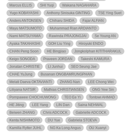
Marcus ELLIS
SHI Yuqi
Wakana NAGAHARA
Yugo KOBAYASHI
Anthony Sinisuka GINTING
TSE Ying Suet
Anders ANTONSEN
Chiharu SHIDA
Fajar ALFIAN
Mayu MATSUMOTO
Muhammad Rian ARDIANTO
Nami MATSUYAMA
Rawinda PRAJONGJAI
Se Young AN
Ayaka TAKAHASHI
GOH Liu Ying
Hiroyuki ENDO
CHAN Peng Soon
HE Bingjiao
Jongkolphan KITITHARAKUL
Keigo SONODA
Praveen JORDAN
Takeshi KAMURA
Jonatan CHRISTIE
LI Junhui
SEO Seung Jae
CHAE YuJung
Busanan ONGBAMRUNGPHAN
Melati Daeva OKTAVIANTI
ZHANG Nan
LEE Chong Wei
Liliyana NATSIR
Mathias CHRISTIANSEN
ONG Yew Sin
Pornpawee CHOCHUWONG
TEO Ee Yi
Tontowi AHMAD
HE Jiting
LEE Yang
LIN Dan
Saina NEHWAL
Beiwen ZHANG
Chris ADCOCK
Gabrielle ADCOCK
Kenta NISHIMOTO
DU Yue
Gabriela STOEVA
Kamilla Rytter JUHL
NG Ka Long Angus
OU Xuanyi