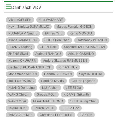
Danh sách VĐV
Viktor AXELSEN
Yuta WATANABE
Kevin Sanjaya SUKAMULJO
Marcus Fernaldi GIDEON
PUSARLA V. Sindhu
TAI Tzu Ying
Kento MOMOTA
Akane YAMAGUCHI
CHOU Tien Chen
Ratchanok INTANON
HUANG Yaqiong
CHEN Yufei
Sapsiree TAERATTANACHAI
ZHENG Siwei
Apriyani RAHAYU
Arisa HIGASHINO
Nozomi OKUHARA
Anders Skaarup RASMUSSEN
Dechapol PUAVARANUKROH
Kim ASTRUP
Mohammad AHSAN
Hendra SETIAWAN
Sayaka HIROTA
Yuki FUKUSHIMA
Carolina MARIN
CHEN Qingchen
HUANG Dongping
LIU Yuchen
LEE Zii Jia
WANG Chi-Lin
Greysia POLII
KIDAMBI Srikanth
WANG Yilyu
Misaki MATSUTOMO
SHIN Seung Chan
Takuro HOKI
Lauren SMITH
LEE So Hee
TANG Chun Man
Christinna PEDERSEN
JIA Yifan