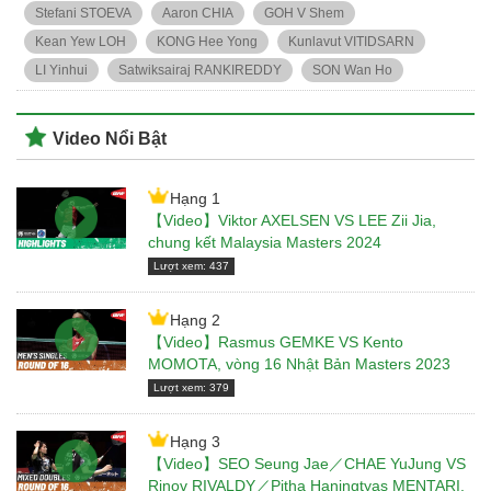
Stefani STOEVA
Aaron CHIA
GOH V Shem
Kean Yew LOH
KONG Hee Yong
Kunlavut VITIDSARN
LI Yinhui
Satwiksairaj RANKIREDDY
SON Wan Ho
Video Nổi Bật
Hạng 1
【Video】Viktor AXELSEN VS LEE Zii Jia,
chung kết Malaysia Masters 2024
Lượt xem: 437
Hạng 2
【Video】Rasmus GEMKE VS Kento
MOMOTA, vòng 16 Nhật Bản Masters 2023
Lượt xem: 379
Hạng 3
【Video】SEO Seung Jae／CHAE YuJung VS
Rinov RIVALDY／Pitha Haningtyas MENTARI,