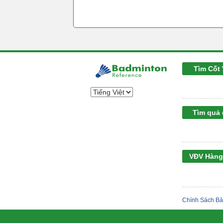
Tìm Cốt 
Tìm quả
VĐV Hàng
Chính Sách Bả