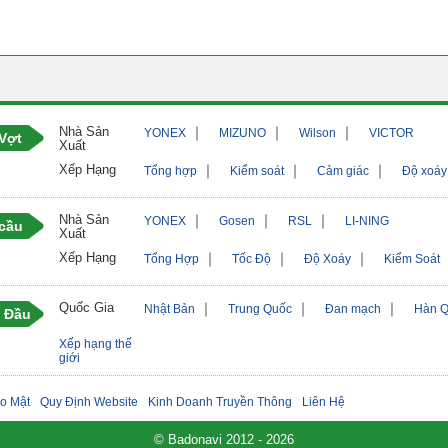
Nhà Sản
｜
｜
｜
YONEX
MIZUNO
Wilson
VICTOR
Vợt
Xuất
Xếp Hạng
｜
｜
｜
Tổng hợp
Kiểm soát
Cảm giác
Độ xoáy
Nhà Sản
｜
｜
｜
YONEX
Gosen
RSL
LI-NING
 cầu
Xuất
Xếp Hạng
｜
｜
｜
Tổng Hợp
Tốc Độ
Độ Xoáy
Kiểm Soát
Quốc Gia
｜
｜
｜
Nhật Bản
Trung Quốc
Đan mạch
Hàn 
 Đầu
Xếp hạng thế
giới
o Mật
Quy Định Website
Kinh Doanh Truyền Thông
Liên Hệ
© Badonavi 2012 - 2026