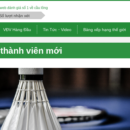
web đánh giá số 1 về cầu lông
Số lượt nhận xét
VĐV Hàng Đầu
Tin Tức・Video
Bảng xếp hạng thế giới
thành viên mới