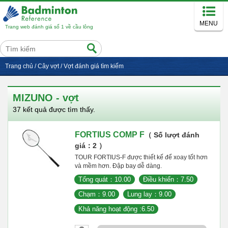
MENU
Trang web đánh giá số 1 về cầu lông
Trang chủ
/
Cây vợt
/
Vợt đánh giá tìm kiếm
MIZUNO - vợt
37 kết quả được tìm thấy.
FORTIUS COMP F
（ Số lượt đánh
giá：2 ）
TOUR FORTIUS-F được thiết kế để xoay tốt hơn
và mềm hơn. Đập bay dễ dàng.
Tổng quát：10.00
Điều khiển：7.50
Chạm：9.00
Lung lay：9.00
Khả năng hoạt động :6.50