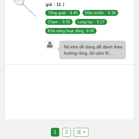
giá：11 ）
Tổng quát：9.45
Điều khiển：9.36
Chạm：9.55
Lung lay：9.27
Khả năng hoạt động :9.00
Nó khá dễ dàng để đánh theo
hướng rộng, tôi cảm th...
1
2
次 >