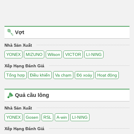
Vợt
Nhà Sản Xuất
YONEX
MIZUNO
Wilson
VICTOR
LI-NING
Xếp Hạng Đánh Giá
Tổng hợp
Điều khiển
Va chạm
Độ xoáy
Hoạt động
Quả cầu lông
Nhà Sản Xuất
YONEX
Gosen
RSL
A-win
LI-NING
Xếp Hạng Đánh Giá