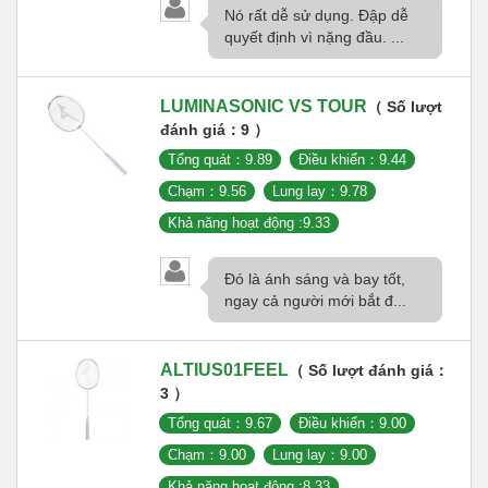
Nó rất dễ sử dụng. Đập dễ
quyết định vì nặng đầu. ...
LUMINASONIC VS TOUR
（ Số lượt
đánh giá：9 ）
Tổng quát：9.89
Điều khiển：9.44
Chạm：9.56
Lung lay：9.78
Khả năng hoạt động :9.33
Đó là ánh sáng và bay tốt,
ngay cả người mới bắt đ...
ALTIUS01FEEL
（ Số lượt đánh giá：
3 ）
Tổng quát：9.67
Điều khiển：9.00
Chạm：9.00
Lung lay：9.00
Khả năng hoạt động :8.33