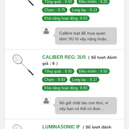
Tổng quát：9.50
Điều khiển：9.25
Chạm：9.75
Lung lay：9.13
Khả năng hoạt động :9.63
Calibre loạt để mua quan
tâm! 3U Vì vậy nặng hoặc ...
CALIBER REG: 3U5
（ Số lượt đánh
giá：6 ）
Tổng quát：9.50
Điều khiển：9.50
Chạm：9.83
Lung lay：9.17
Khả năng hoạt động :8.83
Nó giữ chặt tàu con thoi, vì
vậy bạn có thể có đượ...
LUMINASONIC IF
（ Số lượt đánh