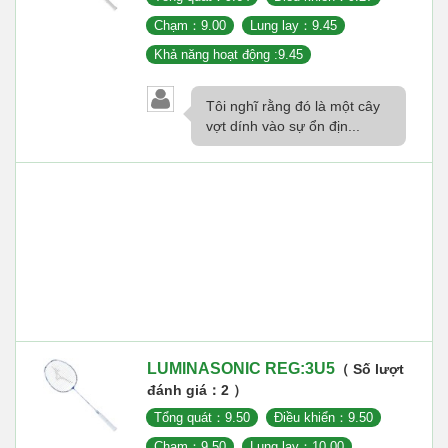
Chạm：9.00
Lung lay：9.45
Khả năng hoạt động :9.45
Tôi nghĩ rằng đó là một cây
vợt dính vào sự ổn địn...
LUMINASONIC REG:3U5
（ Số lượt
đánh giá：2 ）
Tổng quát：9.50
Điều khiển：9.50
Chạm：9.50
Lung lay：10.00