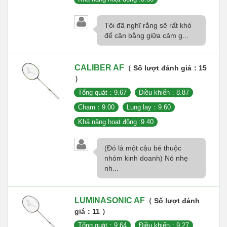
Tôi đã nghĩ rằng sẽ rất khó
để cân bằng giữa cảm g...
CALIBER AF
（ Số lượt đánh giá：15
）
Tổng quát：9.67
Điều khiển：8.87
Chạm：9.00
Lung lay：9.60
Khả năng hoạt động :9.40
(Đó là một cậu bé thuộc
nhóm kinh doanh) Nó nhẹ
nh...
LUMINASONIC AF
（ Số lượt đánh
giá：11 ）
Tổng quát：9.64
Điều khiển：9.27