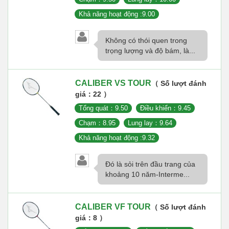
Khả năng hoạt động :9.00
Không có thói quen trong
trọng lượng và độ bám, là...
CALIBER VS TOUR
（ Số lượt đánh
giá：22 ）
Tổng quát：9.50
Điều khiển：9.45
Chạm：8.95
Lung lay：9.64
Khả năng hoạt động :9.32
Đó là sỏi trên đầu trang của
khoảng 10 năm-Interme...
CALIBER VF TOUR
（ Số lượt đánh
giá：8 ）