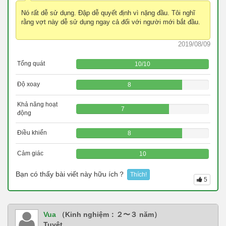
Nó rất dễ sử dụng. Đập dễ quyết định vì nặng đầu. Tôi nghĩ
rằng vợt này dễ sử dụng ngay cả đối với người mới bắt đầu.
2019/08/09
Tổng quát
10
/
10
Độ xoay
8
Khả năng hoạt
7
động
Điều khiển
8
Cảm giác
10
Bạn có thấy bài viết này hữu ích？
Thích!
5
Vua
（Kinh nghiệm：２〜３ năm）
Tuyệt