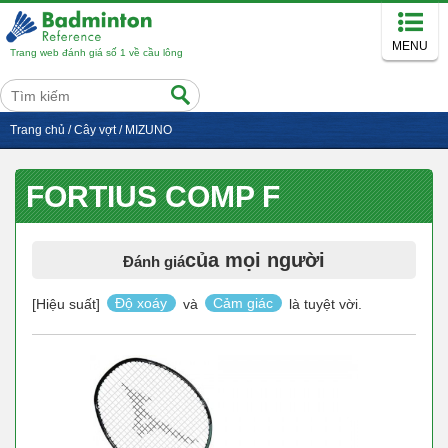
MENU
Trang web đánh giá số 1 về cầu lông
Trang chủ
/
Cây vợt
/
MIZUNO
FORTIUS COMP F
của mọi người
Đánh giá
[Hiệu suất]
Độ xoáy
và
Cảm giác
là tuyệt vời.