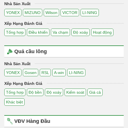
Nhà Sản Xuất
YONEX
MIZUNO
Wilson
VICTOR
LI-NING
Xếp Hạng Đánh Giá
Tổng hợp
Điều khiển
Va chạm
Độ xoáy
Hoạt động
Quả cầu lông
Nhà Sản Xuất
YONEX
Gosen
RSL
A-win
LI-NING
Xếp Hạng Đánh Giá
Tổng hợp
Độ bền
Độ xoáy
Kiểm soát
Giá cả
Khác biệt
VĐV Hàng Đầu