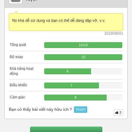
Nó khá dễ sử dụng và bạn có thể dễ dàng đập vỡ, v.v.
2019/08/01
Tổng quát
10
/
10
Độ xoay
10
Khả năng hoạt
6
động
Điều khiển
7
Cảm giác
8
Bạn có thấy bài viết này hữu ích？
Thích!
3