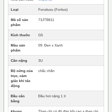
Loạt
Forutiusu (Fortius)
Mã số sản
73JTB811
phẩm
Kích thước
G5
Màu sản
09: Đen x Xanh
phẩm
Cân nặng
3U
Độ cứng của
chắc chắn
trục, cảm
giác khi tác
động
Đầu cân
Đầu hơi nặng 1 ít
bằng
khung
Than chì có độ đàn hồi cao + than chì