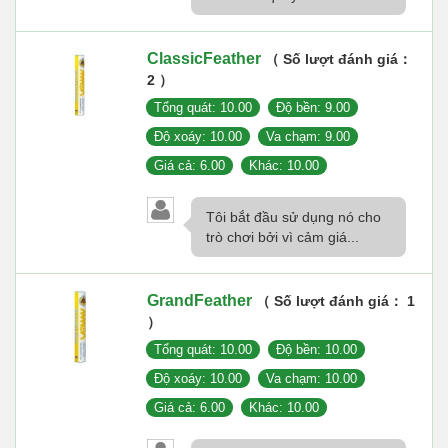
ClassicFeather
（ Số lượt đánh giá：
2 ）
Tổng quát: 10.00
Độ bền: 9.00
Độ xoáy: 10.00
Va chạm: 9.00
Giá cả: 6.00
Khác: 10.00
Tôi bắt đầu sử dụng nó cho
trò chơi bởi vì cảm giá...
GrandFeather
（ Số lượt đánh giá： 1
）
Tổng quát: 10.00
Độ bền: 10.00
Độ xoáy: 10.00
Va chạm: 10.00
Giá cả: 6.00
Khác: 10.00