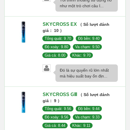
như một trò chơi câu l...
SKYCROSS EX
（ Số lượt đánh
giá： 10 ）
Tổng quát: 9.70
Độ bền: 9.40
Độ xoáy: 9.80
Va chạm: 9.50
Giá cả: 8.00
Khác: 9.70
Đó là sự quyến rũ lớn nhất
mà hiệu suất bay ổn địn...
SKYCROSS GⅢ
（ Số lượt đánh
giá： 9 ）
Tổng quát: 9.56
Độ bền: 9.44
Độ xoáy: 9.56
Va chạm: 9.33
Giá cả: 8.44
Khác: 9.11