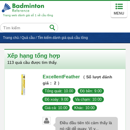
MENU
Trang web đánh giá số 1 về cầu lông
Trang chủ
/
Quả cầu
/
TÌm kiếm đánh giá quả cầu lông
Xếp hạng tổng hợp
113 quả cầu được tìm thấy.
ExcellentFeather
（ Số lượt đánh
giá： 2 ）
Tổng quát: 10.00
Độ bền: 9.00
Độ xoáy: 9.00
Va chạm: 10.00
Giá cả: 10.00
Khác: 10.00
Điều đầu tiên tôi cảm thấy là
nó rất dễ quay. Vì v...