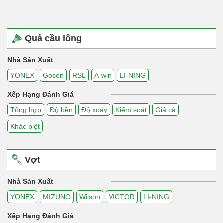
Quả cầu lông
Nhà Sản Xuất
YONEX
Gosen
RSL
A-win
LI-NING
Xếp Hạng Đánh Giá
Tổng hợp
Độ bền
Độ xoáy
Kiểm soát
Giá cả
Khác biệt
Vợt
Nhà Sản Xuất
YONEX
MIZUNO
Wilson
VICTOR
LI-NING
Xếp Hạng Đánh Giá