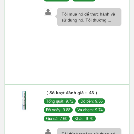
Tôi mua nó để thực hành và
sử dụng nó. Tôi thường ...
（ Số lượt đánh giá： 43 ）
Tổng quát: 9.72
Độ bền: 9.56
Độ xoáy: 9.88
Va chạm: 9.74
Giá cả: 7.60
Khác: 9.70
Tôi thỉnh thoảng sử dụng nó