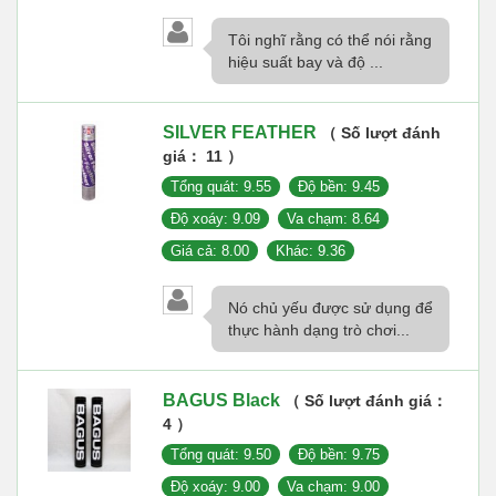
Tôi nghĩ rằng có thể nói rằng
hiệu suất bay và độ ...
SILVER FEATHER
（ Số lượt đánh
giá： 11 ）
Tổng quát: 9.55
Độ bền: 9.45
Độ xoáy: 9.09
Va chạm: 8.64
Giá cả: 8.00
Khác: 9.36
Nó chủ yếu được sử dụng để
thực hành dạng trò chơi...
BAGUS Black
（ Số lượt đánh giá：
4 ）
Tổng quát: 9.50
Độ bền: 9.75
Độ xoáy: 9.00
Va chạm: 9.00