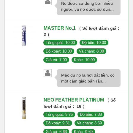
Nó được sử dụng bởi nhiều
người, và nó được sử dụn...
MASTER No.1
（ Số lượt đánh giá：
2 ）
Tổng quát: 10.00
Độ bền: 10.00
Độ xoáy: 10.00
Va chạm: 8.00
Giá cả: 7.00
Khác: 10.00
Mặc dù nó là hơi đắt tiền, có
một cảm giác bắn rắn...
NEO FEATHER PLATINUM
（ Số
lượt đánh giá： 16 ）
Tổng quát: 9.75
Độ bền: 7.88
Độ xoáy: 9.31
Va chạm: 8.69
Giá cả: 6.63
Khác: 9.69