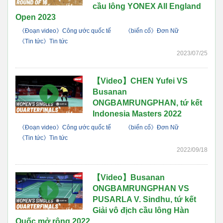
cầu lông YONEX All England
Open 2023
《Đoạn video》Công ước quốc tế
《biến cố》Đơn Nữ
《Tin tức》Tin tức
2023/07/25
【Video】CHEN Yufei VS
Busanan
ONGBAMRUNGPHAN, tứ kết
Indonesia Masters 2022
《Đoạn video》Công ước quốc tế
《biến cố》Đơn Nữ
《Tin tức》Tin tức
2022/09/18
【Video】Busanan
ONGBAMRUNGPHAN VS
PUSARLA V. Sindhu, tứ kết
Giải vô địch cầu lông Hàn
Quốc mở rộng 2022