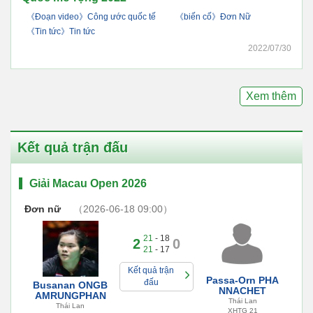
《Đoạn video》Công ước quốc tế
《biến cố》Đơn Nữ
《Tin tức》Tin tức
2022/07/30
Xem thêm
Kết quả trận đấu
Giải Macau Open 2026
Đơn nữ
（2026-06-18 09:00）
21
- 18
2
0
21
- 17
Kết quả trận
Passa-Orn PHA
đấu
Busanan ONGB
NNACHET
AMRUNGPHAN
Thái Lan
Thái Lan
XHTG 21