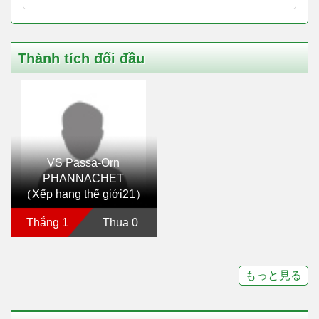
Thành tích đối đầu
VS Passa-Orn
PHANNACHET
（Xếp hạng thế giới21）
Thắng 1
Thua 0
もっと見る