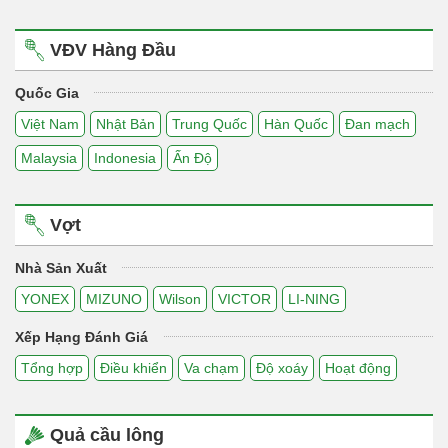
VĐV Hàng Đầu
Quốc Gia
Việt Nam
Nhật Bản
Trung Quốc
Hàn Quốc
Đan mạch
Malaysia
Indonesia
Ấn Độ
Vợt
Nhà Sản Xuất
YONEX
MIZUNO
Wilson
VICTOR
LI-NING
Xếp Hạng Đánh Giá
Tổng hợp
Điều khiển
Va chạm
Độ xoáy
Hoạt động
Quả cầu lông