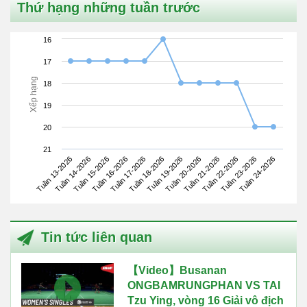
Thứ hạng những tuần trước
16
17
Xếp hạng
18
19
20
21
Tuần 13-2026
Tuần 16-2026
Tuần 19-2026
Tuần 22-2026
Tuần 15-2026
Tuần 18-2026
Tuần 21-2026
Tuần 24-2026
Tuần 14-2026
Tuần 17-2026
Tuần 20-2026
Tuần 23-2026
Tin tức liên quan
【Video】Busanan
ONGBAMRUNGPHAN VS TAI
Tzu Ying, vòng 16 Giải vô địch