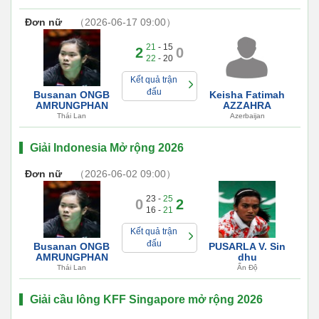
Đơn nữ
（2026-06-17 09:00）
21
- 15
2
0
22
- 20
Kết quả trận
đấu
Busanan ONGB
Keisha Fatimah
AMRUNGPHAN
AZZAHRA
Thái Lan
Azerbaijan
Giải Indonesia Mở rộng 2026
Đơn nữ
（2026-06-02 09:00）
23 -
25
0
2
16 -
21
Kết quả trận
đấu
Busanan ONGB
PUSARLA V. Sin
AMRUNGPHAN
dhu
Thái Lan
Ấn Độ
Giải cầu lông KFF Singapore mở rộng 2026