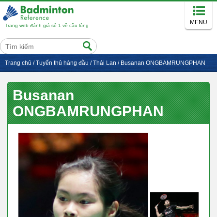
MENU
Trang web đánh giá số 1 về cầu lông
Trang chủ
/
Tuyển thủ hàng đầu
/
Thái Lan
/
Busanan ONGBAMRUNGPHAN
Busanan
ONGBAMRUNGPHAN