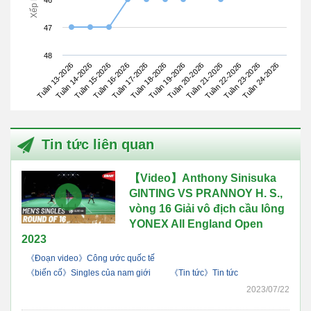
47
48
Tuần 13-2026
Tuần 16-2026
Tuần 19-2026
Tuần 22-2026
Tuần 15-2026
Tuần 18-2026
Tuần 21-2026
Tuần 24-2026
Tuần 14-2026
Tuần 17-2026
Tuần 20-2026
Tuần 23-2026
Tin tức liên quan
【Video】Anthony Sinisuka
GINTING VS PRANNOY H. S.,
vòng 16 Giải vô địch cầu lông
YONEX All England Open
2023
《Đoạn video》Công ước quốc tế
《biến cố》Singles của nam giới
《Tin tức》Tin tức
2023/07/22