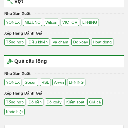
Vợt
Nhà Sản Xuất
YONEX
MIZUNO
Wilson
VICTOR
LI-NING
Xếp Hạng Đánh Giá
Tổng hợp
Điều khiển
Va chạm
Độ xoáy
Hoạt động
Quả cầu lông
Nhà Sản Xuất
YONEX
Gosen
RSL
A-win
LI-NING
Xếp Hạng Đánh Giá
Tổng hợp
Độ bền
Độ xoáy
Kiểm soát
Giá cả
Khác biệt