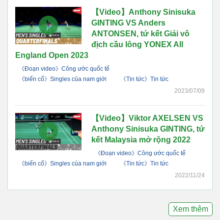
【Video】Anthony Sinisuka
GINTING VS Anders
ANTONSEN, tứ kết Giải vô
địch cầu lông YONEX All
England Open 2023
《Đoạn video》Công ước quốc tế
《biến cố》Singles của nam giới
《Tin tức》Tin tức
2023/07/09
【Video】Viktor AXELSEN VS
Anthony Sinisuka GINTING, tứ
kết Malaysia mở rộng 2022
《Đoạn video》Công ước quốc tế
《biến cố》Singles của nam giới
《Tin tức》Tin tức
2022/11/24
Xem thêm