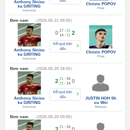
đấu
Anthony Sinisu
Christo POPOV
ka GINTING
Pháp
Indonesia
Đơn nam
（2026-05-21 09:00）
17 -
21
0
2
14 -
21
Kết quả trận
đấu
Anthony Sinisu
Christo POPOV
ka GINTING
Pháp
Indonesia
Đơn nam
（2026-05-20 18:50）
21
- 16
2
0
21
- 14
Kết quả trận
đấu
Anthony Sinisu
JUSTIN HOH Sh
ka GINTING
ou Wei
Indonesia
Malaysia
Đơn nam
（2026-05-20 09:00）
21
- 16
2
0