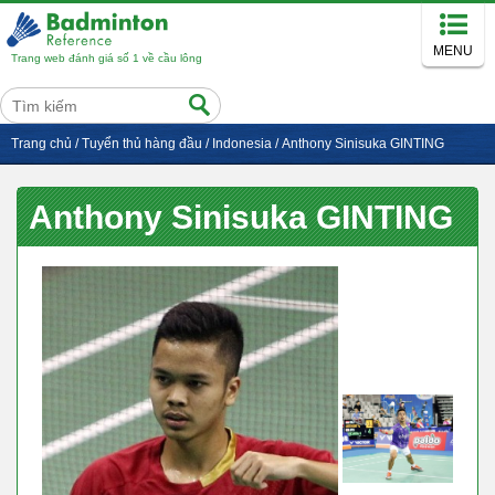
MENU
Trang web đánh giá số 1 về cầu lông
Trang chủ
/
Tuyển thủ hàng đầu
/
Indonesia
/
Anthony Sinisuka GINTING
Anthony Sinisuka GINTING