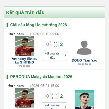
Kết quả trận đấu
Giải cầu lông Úc mở rộng 2026
Đơn nam
（2026-06-10 09:00）
15 -
21
0
2
15 -
21
Kết quả trận
đấu
Anthony Sinisu
DONG Tian Yao
ka GINTING
Trung Quốc
Indonesia
PERODUA Malaysia Masters 2026
Đơn nam
（2026-05-21 15:00）
17 -
21
0
2
14 -
21
Kết quả trận