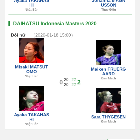
Ayaka TAKAHAS
Johanna MAGN
HI
USSON
Nhật Bản
Thụy Điển
DAIHATSU Indonesia Masters 2020
Đôi nữ
（2020-01-18 15:00）
Misaki MATSUT
Maiken FRUERG
OMO
AARD
Nhật Bản
Đan Mạch
20 -
22
0
2
20 -
22
Ayaka TAKAHAS
Sara THYGESEN
HI
Đan Mạch
Nhật Bản