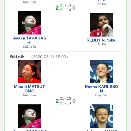
Nhật Bản
Ấn Độ
21
- 13
2
0
21
- 14
Ayaka TAKAHAS
REDDY N. Sikki
HI
Ấn Độ
Nhật Bản
Đôi nữ
（2020-03-11 15:00）
Misaki MATSUT
Emma KARLSSO
OMO
N
Nhật Bản
Thụy Điển
21
- 13
2
0
21
- 13