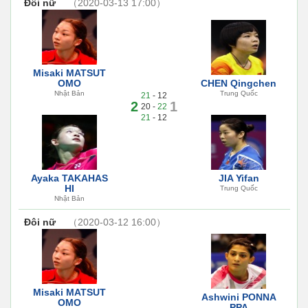
Đôi nữ
（2020-03-13 17:00）
Misaki MATSUT
OMO
CHEN Qingchen
Nhật Bản
Trung Quốc
21
- 12
2
1
20 -
22
21
- 12
Ayaka TAKAHAS
JIA Yifan
HI
Trung Quốc
Nhật Bản
Đôi nữ
（2020-03-12 16:00）
Misaki MATSUT
Ashwini PONNA
OMO
PPA