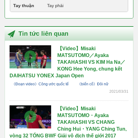
Tay thuận
Tay phải
Tin tức liên quan
【Video】Misaki
MATSUTOMO／Ayaka
TAKAHASHI VS KIM Ha Na／
KONG Hee Yong, chung kết
DAIHATSU YONEX Japan Open
《Đoạn video》Công ước quốc tế
《biến cố》Đôi nữ
2021/03/31
【Video】Misaki
MATSUTOMO・Ayaka
TAKAHASHI VS CHANG
Ching Hui・YANG Ching Tun,
vòng 32 TỔNG BWF Giải vô địch thế giới 2017