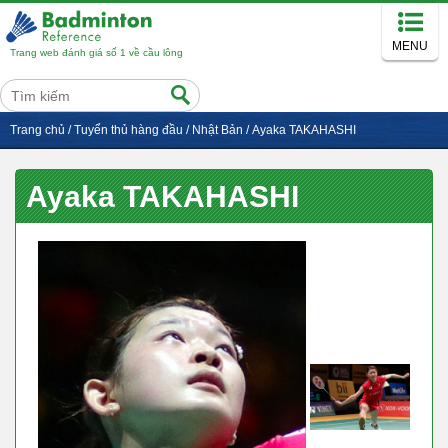
MENU
Trang web đánh giá số 1 về cầu lông
Trang chủ
/
Tuyển thủ hàng đầu
/
Nhật Bản
/
Ayaka TAKAHASHI
Ayaka TAKAHASHI