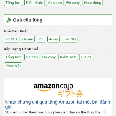
Tổng hợp
Điều khiển
Va chạm
Độ xoáy
Hoạt động
Quả cầu lông
Nhà Sản Xuất
YONEX
Gosen
RSL
A-win
LI-NING
Xếp Hạng Đánh Giá
Tổng hợp
Độ bền
Độ xoáy
Kiểm soát
Giá cả
Khác biệt
Nhận chứng chỉ quà tặng Amazon tại một bài đánh
giá!
20 điểm được thêm vào trong bài viết. Bạn có thể thay thế nó