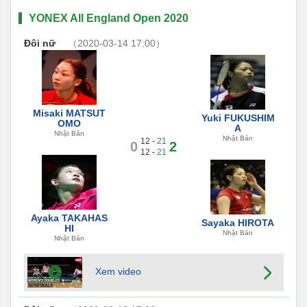
YONEX All England Open 2020
Đôi nữ
（2020-03-14 17:00）
Misaki MATSUT
Yuki FUKUSHIM
OMO
A
Nhật Bản
Nhật Bản
12 -
21
0
2
12 -
21
Ayaka TAKAHAS
Sayaka HIROTA
HI
Nhật Bản
Nhật Bản
Xem video