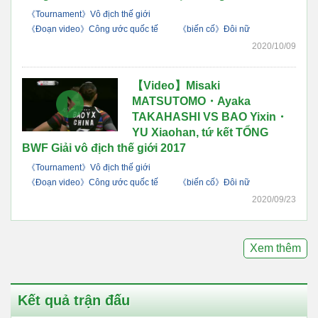
《Tournament》Vô địch thế giới
《Đoạn video》Công ước quốc tế
《biến cố》Đôi nữ
2020/10/09
【Video】Misaki
MATSUTOMO・Ayaka
TAKAHASHI VS BAO Yixin・
YU Xiaohan, tứ kết TỔNG
BWF Giải vô địch thế giới 2017
《Tournament》Vô địch thế giới
《Đoạn video》Công ước quốc tế
《biến cố》Đôi nữ
2020/09/23
Xem thêm
Kết quả trận đấu