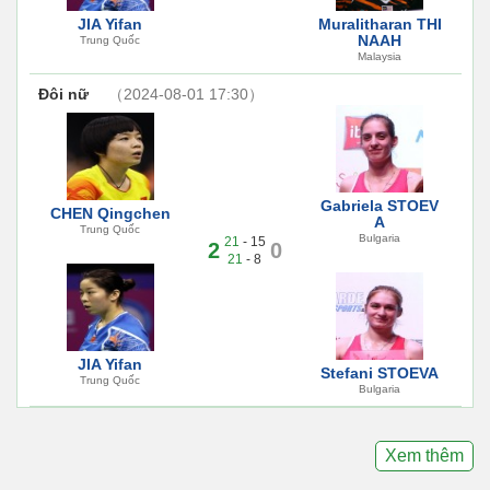
JIA Yifan
Muralitharan THI
NAAH
Trung Quốc
Malaysia
Đôi nữ
（2024-08-01 17:30）
Gabriela STOEV
CHEN Qingchen
A
Trung Quốc
Bulgaria
21
- 15
2
0
21
- 8
JIA Yifan
Stefani STOEVA
Trung Quốc
Bulgaria
Xem thêm