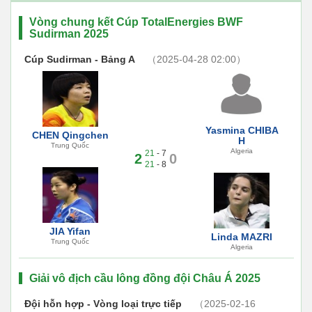
Vòng chung kết Cúp TotalEnergies BWF
Sudirman 2025
Cúp Sudirman - Bảng A
（2025-04-28 02:00）
Yasmina CHIBA
CHEN Qingchen
H
Trung Quốc
Algeria
21
- 7
2
0
21
- 8
JIA Yifan
Linda MAZRI
Trung Quốc
Algeria
Giải vô địch cầu lông đồng đội Châu Á 2025
Đội hỗn hợp - Vòng loại trực tiếp
（2025-02-16