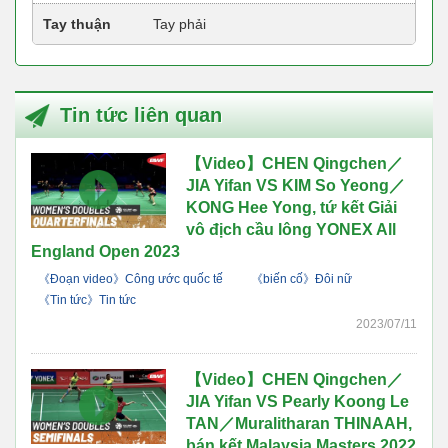
Tay thuận
Tay phải
Tin tức liên quan
【Video】CHEN Qingchen／
JIA Yifan VS KIM So Yeong／
KONG Hee Yong, tứ kết Giải
vô địch cầu lông YONEX All
England Open 2023
《Đoạn video》Công ước quốc tế
《biến cố》Đôi nữ
《Tin tức》Tin tức
2023/07/11
【Video】CHEN Qingchen／
JIA Yifan VS Pearly Koong Le
TAN／Muralitharan THINAAH,
bán kết Malaysia Masters 2022