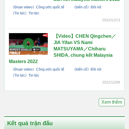
《Đoạn video》Công ước quốc tế
《biến cố》Đôi nữ
《Tin tức》Tin tức
2022/12/13
【Video】CHEN Qingchen／
JIA Yifan VS Nami
MATSUYAMA／Chiharu
SHIDA, chung kết Malaysia
Masters 2022
《Đoạn video》Công ước quốc tế
《biến cố》Đôi nữ
《Tin tức》Tin tức
2022/12/08
Xem thêm
Kết quả trận đấu