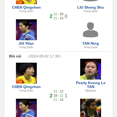
CHEN Qingchen
LIU Sheng Shu
Trung Quốc
Trung Quốc
22
- 20
2
0
21
- 15
JIA Yifan
TAN Ning
Trung Quốc
Trung Quốc
Đôi nữ
（2024-08-02 17:30）
Pearly Koong Le
CHEN Qingchen
TAN
Trung Quốc
Malaysia
21
- 12
2
1
18 -
21
21
- 15