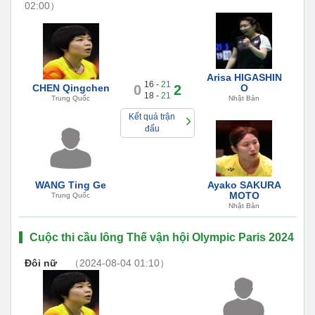
02:00）
Arisa HIGASHIN
16 -
21
CHEN Qingchen
0
2
O
18 -
21
Trung Quốc
Nhật Bản
Kết quả trận
đấu
WANG Ting Ge
Ayako SAKURA
MOTO
Trung Quốc
Nhật Bản
Cuộc thi cầu lông Thế vận hội Olympic Paris 2024
Đôi nữ
（2024-08-04 01:10）