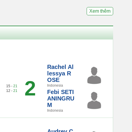
Xem thêm
Rachel Al
lessya R
OSE
2
Indonesia
15 -
21
12 -
21
Febi SETI
ANINGRU
M
Indonesia
Audrey C