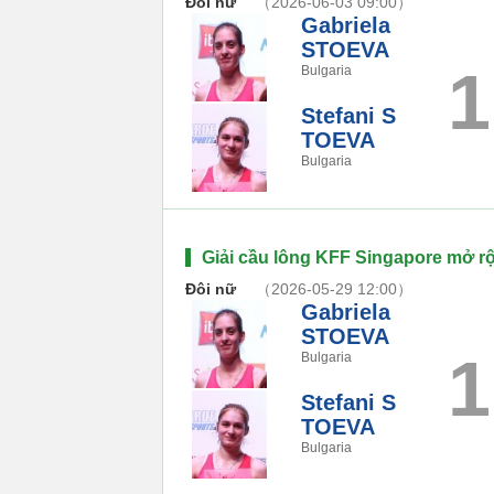
Đôi nữ
（2026-06-03 09:00）
Gabriela
STOEVA
1
Bulgaria
Stefani S
TOEVA
Bulgaria
Giải cầu lông KFF Singapore mở r
Đôi nữ
（2026-05-29 12:00）
Gabriela
STOEVA
1
Bulgaria
Stefani S
TOEVA
Bulgaria