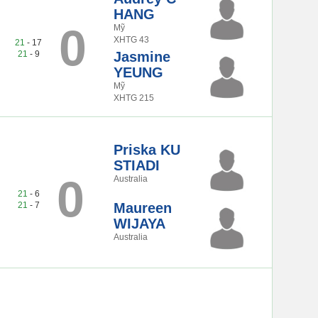
HANG
0
Mỹ
XHTG 43
21
- 17
21
- 9
Jasmine
YEUNG
Mỹ
XHTG 215
Priska KU
STIADI
2
0
Australia
21
- 6
21
- 7
Maureen
WIJAYA
Australia