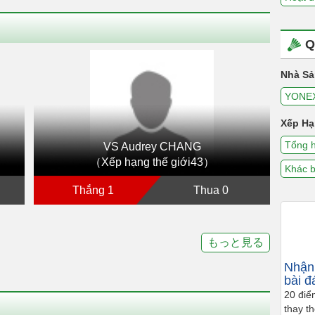
Q
Nhà Sả
YONE
Xếp Hạ
Tổng 
VS Audrey CHANG
（Xếp hạng thế giới43）
Khác b
Thắng 1
Thua 0
もっと見る
Nhận 
bài đ
20 điể
thay t