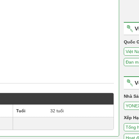
V
Quốc G
Việt 
Đan m
V
Nhà Sả
YONE
Tuổi
32 tuổi
Xếp Hạ
Tổng 
Hoạt 