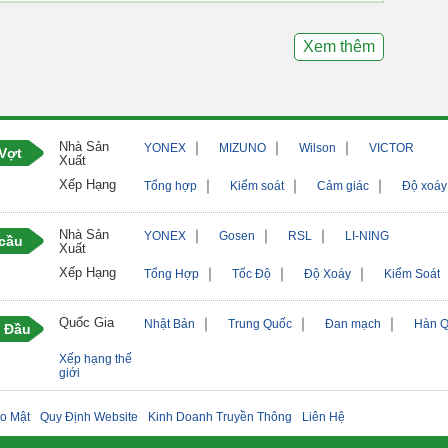
Xem thêm
Nhà Sản
｜
｜
｜
YONEX
MIZUNO
Wilson
VICTOR
Vợt
Xuất
Xếp Hạng
｜
｜
｜
Tổng hợp
Kiểm soát
Cảm giác
Độ xoáy
Nhà Sản
｜
｜
｜
YONEX
Gosen
RSL
LI-NING
 cầu
Xuất
Xếp Hạng
｜
｜
｜
Tổng Hợp
Tốc Độ
Độ Xoáy
Kiểm Soát
Quốc Gia
｜
｜
｜
Nhật Bản
Trung Quốc
Đan mạch
Hàn 
 Đầu
Xếp hạng thế
giới
o Mật
Quy Định Website
Kinh Doanh Truyền Thông
Liên Hệ