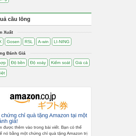
uả cầu lông
n Xuất
X
Gosen
RSL
A-win
LI-NING
ng Đánh Giá
hợp
Độ bền
Độ xoáy
Kiểm soát
Giá cả
iệt
chứng chỉ quà tặng Amazon tại một
ánh giá!
m được thêm vào trong bài viết. Bạn có thể
hế nó bằng một chứng chỉ quà tặng Amazon trị