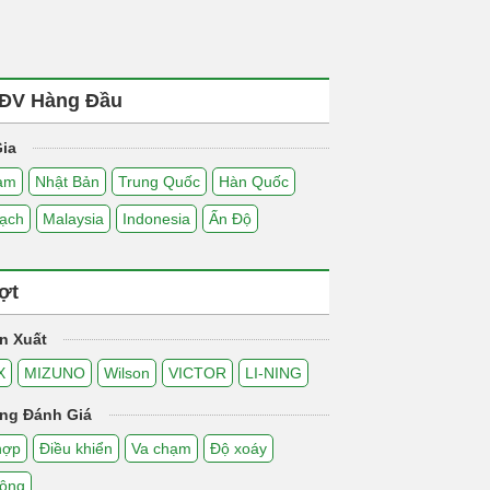
ĐV Hàng Đầu
ia
Nam
Nhật Bản
Trung Quốc
Hàn Quốc
ạch
Malaysia
Indonesia
Ấn Độ
ợt
n Xuất
X
MIZUNO
Wilson
VICTOR
LI-NING
ng Đánh Giá
hợp
Điều khiển
Va chạm
Độ xoáy
động