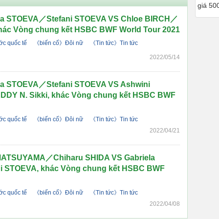
giá 50
la STOEVA／Stefani STOEVA VS Chloe BIRCH／
hác Vòng chung kết HSBC BWF World Tour 2021
c quốc tế
《biến cố》Đôi nữ
《Tin tức》Tin tức
2022/05/14
a STOEVA／Stefani STOEVA VS Ashwini
 N. Sikki, khác Vòng chung kết HSBC BWF
c quốc tế
《biến cố》Đôi nữ
《Tin tức》Tin tức
2022/04/21
ATSUYAMA／Chiharu SHIDA VS Gabriela
 STOEVA, khác Vòng chung kết HSBC BWF
c quốc tế
《biến cố》Đôi nữ
《Tin tức》Tin tức
2022/04/08