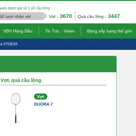
web đánh giá số 1 về cầu lông
3670
3447
Số lượt nhận xét
Vợt：
Quả cầu lông：
VĐV Hàng Đầu
Tin Tức・Video
Bảng xếp hạng thế giới
la STOEVA
Vợt, quả cầu lông
Vợt
DUORA 7