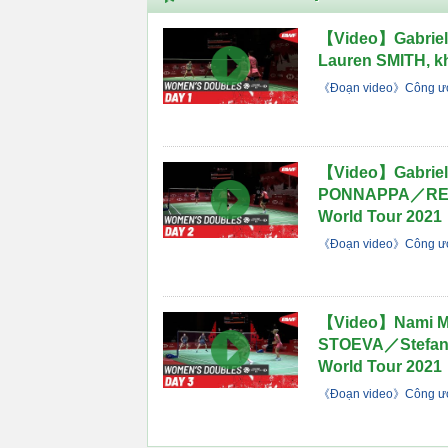
【Video】Gabrie
Lauren SMITH, k
《Đoạn video》Công ướ
【Video】Gabriel
PONNAPPA／REDDY
World Tour 2021
《Đoạn video》Công ướ
【Video】Nami M
STOEVA／Stefani
World Tour 2021
《Đoạn video》Công ướ