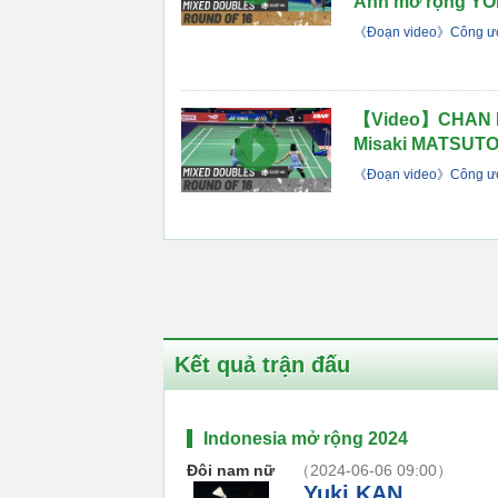
Anh mở rộng YO
《Đoạn video》Công ướ
【Video】CHAN P
Misaki MATSUTO
《Đoạn video》Công ướ
Kết quả trận đấu
Indonesia mở rộng 2024
Đôi nam nữ
（2024-06-06 09:00）
Yuki KAN