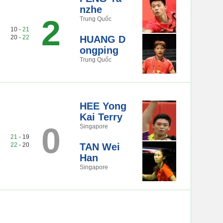
nzhe
2
Trung Quốc
10 -
21
20 -
22
HUANG D
ongping
Trung Quốc
HEE Yong
Kai Terry
0
Singapore
21
- 19
22
- 20
TAN Wei
Han
Singapore