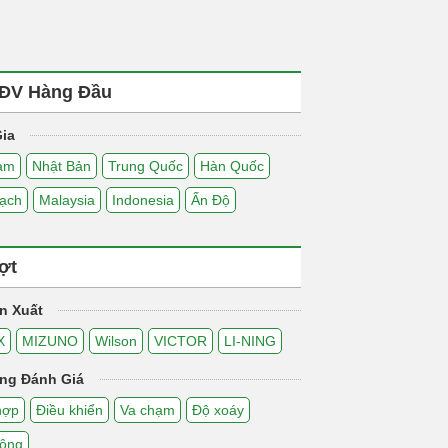
ĐV Hàng Đầu
ia
Nam
Nhật Bản
Trung Quốc
Hàn Quốc
ạch
Malaysia
Indonesia
Ấn Độ
ợt
n Xuất
X
MIZUNO
Wilson
VICTOR
LI-NING
ng Đánh Giá
hợp
Điều khiển
Va chạm
Độ xoáy
động