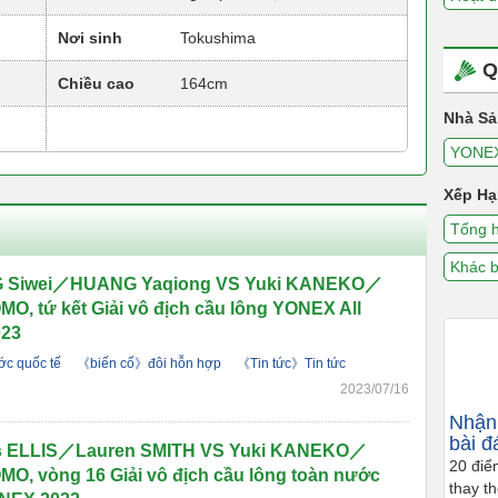
Nơi sinh
Tokushima
Q
Chiều cao
164cm
Nhà Sả
YONE
Xếp Hạ
Tổng 
Khác b
Siwei／HUANG Yaqiong VS Yuki KANEKO／
, tứ kết Giải vô địch cầu lông YONEX All
023
c quốc tế
《biến cố》đôi hỗn hợp
《Tin tức》Tin tức
2023/07/16
Nhận 
bài đ
 ELLIS／Lauren SMITH VS Yuki KANEKO／
20 điể
O, vòng 16 Giải vô địch cầu lông toàn nước
thay t