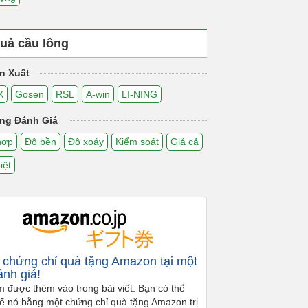
uả cầu lông
n Xuất
X
Gosen
RSL
A-win
LI-NING
ng Đánh Giá
hợp
Độ bền
Độ xoáy
Kiểm soát
Giá cả
iệt
chứng chỉ quà tặng Amazon tại một
ánh giá!
m được thêm vào trong bài viết. Bạn có thể
hế nó bằng một chứng chỉ quà tặng Amazon trị