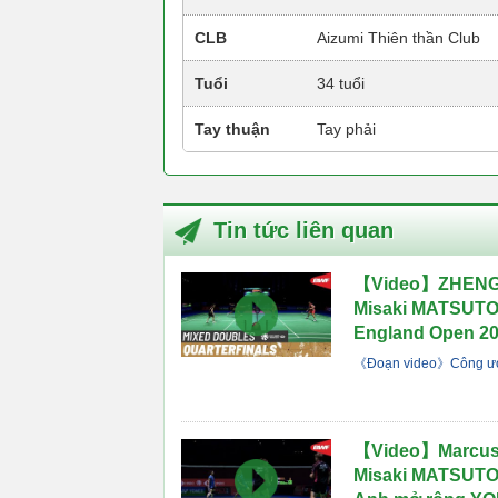
CLB
Aizumi Thiên thần Club
Tuổi
34 tuổi
Tay thuận
Tay phải
Tin tức liên quan
【Video】ZHENG 
Misaki MATSUTOMO
England Open 2
《Đoạn video》Công ướ
【Video】Marcus
Misaki MATSUTOM