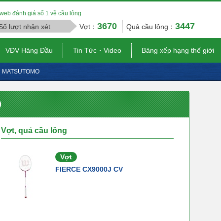
web đánh giá số 1 về cầu lông
3670
3447
Số lượt nhận xét
Vợt：
Quả cầu lông：
VĐV Hàng Đầu
Tin Tức・Video
Bảng xếp hạng thế giới
ki MATSUTOMO
O
Vợt, quả cầu lông
Vợt
FIERCE CX9000J CV