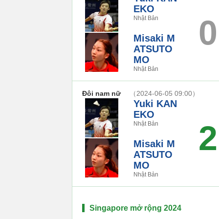
EKO
0
Nhật Bản
Misaki M
ATSUTO
MO
Nhật Bản
Đôi nam nữ
（2024-06-05 09:00）
Yuki KAN
EKO
2
Nhật Bản
Misaki M
ATSUTO
MO
Nhật Bản
Singapore mở rộng 2024