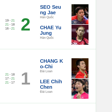
SEO Seu
ng Jae
2
Hàn Quốc
19 -
21
21
- 18
CHAE Yu
16 -
21
Jung
Hàn Quốc
CHANG K
o-Chi
1
Đài Loan
21
- 18
17 -
21
LEE Chih
21
- 17
Chen
Đài Loan