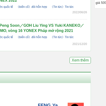
NEX 2022
giá 50
c quốc tế
《biến cố》đôi hỗn hợp
《Tin tức》Tin tức
2022/06/26
eng Soon／GOH Liu Ying VS Yuki KANEKO／
MO, vòng 16 YONEX Pháp mở rộng 2021
c quốc tế
《biến cố》đôi hỗn hợp
《Tin tức》Tin tức
2021/12/20
Xem thêm
FENG Ya