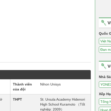
V
Quốc G
Việt 
Đan m
V
Nhà Sả
Thành viên
Nihon Unisys
YONE
của đội
Xếp Hạ
sở
THPT
St. Ursula Academy Hidenori
Tổng 
High School Kuramoto （Tốt
nghiệp: 2009）
Hoạt 