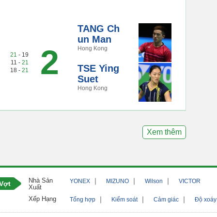
TANG Ch
un Man
2
Hong Kong
21
- 19
11 -
21
TSE Ying
18 -
21
Suet
Hong Kong
Xem thêm
Nhà Sản
｜
｜
｜
YONEX
MIZUNO
Wilson
VICTOR
Vợt
Xuất
Xếp Hạng
｜
｜
｜
Tổng hợp
Kiểm soát
Cảm giác
Độ xoáy