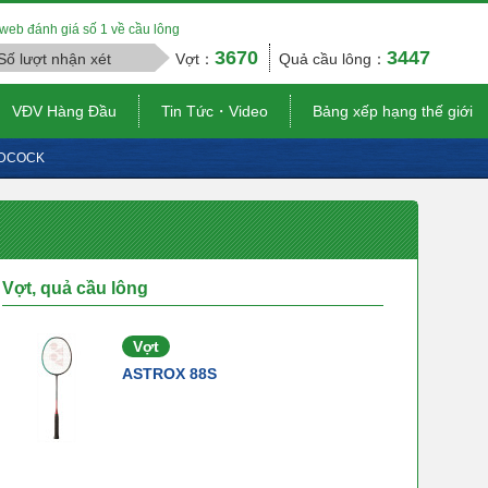
web đánh giá số 1 về cầu lông
3670
3447
Số lượt nhận xét
Vợt：
Quả cầu lông：
VĐV Hàng Đầu
Tin Tức・Video
Bảng xếp hạng thế giới
 ADCOCK
Vợt, quả cầu lông
Vợt
ASTROX 88S