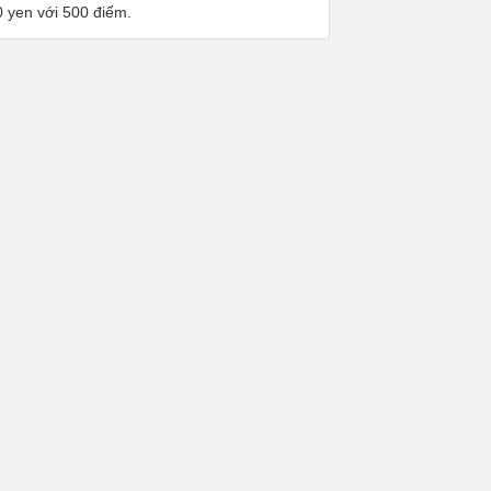
0 yen với 500 điểm.