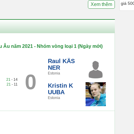
giá 50
Xem thêm
u Âu năm 2021 - Nhóm vòng loại 1 (Ngày mới)
Raul KÄS
NER
0
Estonia
21
- 14
21
- 11
Kristin K
UUBA
Estonia