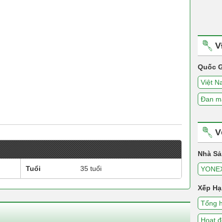
V
Quốc G
Việt 
Đan m
V
Nhà Sả
Tuổi
35 tuổi
YONE
Xếp Hạ
Tổng 
Hoạt 