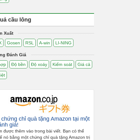
uả cầu lông
n Xuất
X
Gosen
RSL
A-win
LI-NING
ng Đánh Giá
hợp
Độ bền
Độ xoáy
Kiểm soát
Giá cả
iệt
chứng chỉ quà tặng Amazon tại một
ánh giá!
m được thêm vào trong bài viết. Bạn có thể
hế nó bằng một chứng chỉ quà tặng Amazon trị