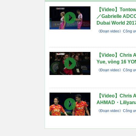
【Video】Tontow
／Gabrielle ADCO
Dubai World 201
《Đoạn video》Công ướ
【Video】Chris 
Yue, vòng 16 Y
《Đoạn video》Công ướ
【Video】Chris 
AHMAD・Liliyana
《Đoạn video》Công ướ