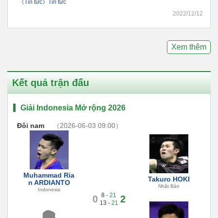
《Tin tức》Tin tức
2022/12/12
Xem thêm
Kết quả trận đấu
Giải Indonesia Mở rộng 2026
Đôi nam
（2026-06-03 09:00）
Muhammad Ria
Takuro HOKI
n ARDIANTO
Nhật Bản
Indonesia
8 -
21
0
2
13 -
21