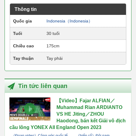
Thông tin
Quốc gia
Indonesia（Indonesia）
Tuổi
30 tuổi
Chiều cao
175cm
Tay thuận
Tay phải
Tin tức liên quan
【Video】Fajar ALFIAN／
Muhammad Rian ARDIANTO
VS HE Jiting／ZHOU
Haodong, bán kết Giải vô địch
cầu lông YONEX All England Open 2023
《Đoạn video》Công ước quốc tế
《biến cố》Đôi nam