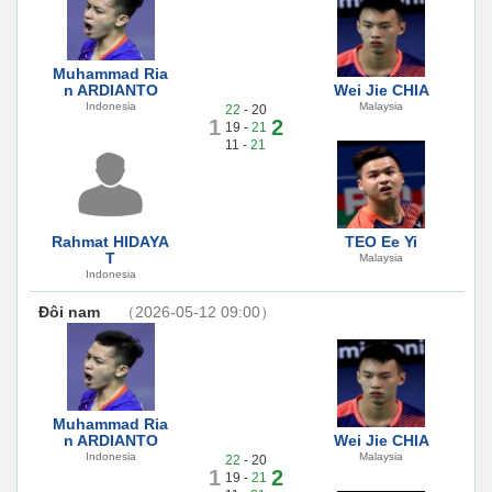
Muhammad Ria
n ARDIANTO
Wei Jie CHIA
Indonesia
Malaysia
22
- 20
1
2
19 -
21
11 -
21
Rahmat HIDAYA
TEO Ee Yi
T
Malaysia
Indonesia
Đôi nam
（2026-05-12 09:00）
Muhammad Ria
n ARDIANTO
Wei Jie CHIA
Indonesia
Malaysia
22
- 20
1
2
19 -
21