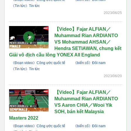
《Tin tức》Tin tức
2023/06/25
【Video】Fajar ALFIAN／
Muhammad Rian ARDIANTO
VS Mohammad AHSAN／
Hendra SETIAWAN, chung kết
Giải vô địch cầu lông YONEX All England
《Đoạn video》Công ước quốc tế
《biến cố》Đôi nam
《Tin tức》Tin tức
2023/06/20
【Video】Fajar ALFIAN／
Muhammad Rian ARDIANTO
VS Aaron CHIA／Wooi Yik
SOH, bán kết Malaysia
Masters 2022
《Đoạn video》Công ước quốc tế
《biến cố》Đôi nam