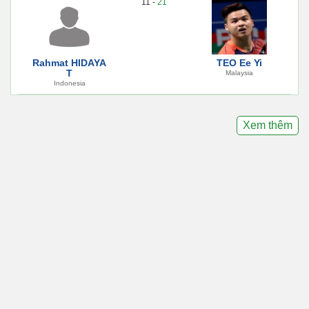
11 -
21
Rahmat HIDAYA
TEO Ee Yi
T
Malaysia
Indonesia
Xem thêm