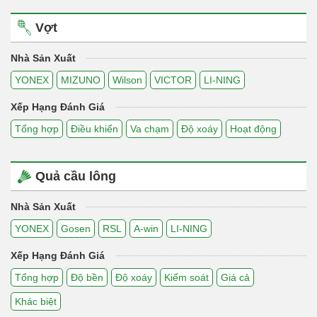
Vợt
Nhà Sản Xuất
YONEX
MIZUNO
Wilson
VICTOR
LI-NING
Xếp Hạng Đánh Giá
Tổng hợp
Điều khiển
Va chạm
Độ xoáy
Hoạt động
Quả cầu lông
Nhà Sản Xuất
YONEX
Gosen
RSL
A-win
LI-NING
Xếp Hạng Đánh Giá
Tổng hợp
Độ bền
Độ xoáy
Kiểm soát
Giá cả
Khác biệt