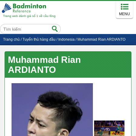
MENU
Trang web đánh giá số 1 về cầu lông
Trang chủ
/
Tuyển thủ hàng đầu
/
Indonesia
/
Muhammad Rian ARDIANTO
Muhammad Rian
ARDIANTO