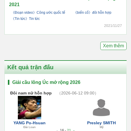
2021
《Đoạn video》Công ước quốc tế
《biến cố》đôi hỗn hợp
《Tin tức》Tin tức
2021/11/27
Xem thêm
Kết quả trận đấu
Giải cầu lông Úc mở rộng 2026
Đôi nam nữ hỗn hợp
（2026-06-12 09:00）
YANG Po-Hsuan
Presley SMITH
Đài Loan
Mỹ
16 -
21