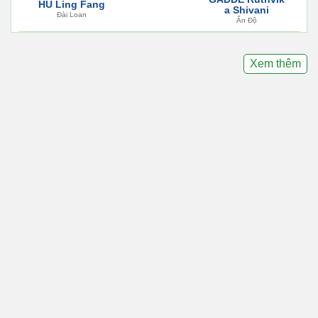
HU Ling Fang
a Shivani
Đài Loan
Ấn Độ
Xem thêm