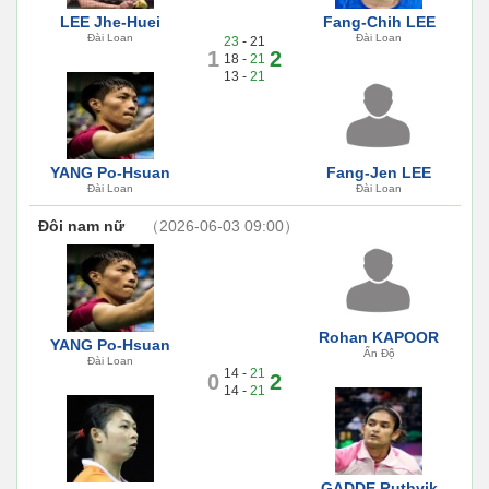
LEE Jhe-Huei
Fang-Chih LEE
Đài Loan
Đài Loan
23
- 21
1
2
18 -
21
13 -
21
YANG Po-Hsuan
Fang-Jen LEE
Đài Loan
Đài Loan
Đôi nam nữ
（2026-06-03 09:00）
Rohan KAPOOR
YANG Po-Hsuan
Ấn Độ
Đài Loan
14 -
21
0
2
14 -
21
GADDE Ruthvik