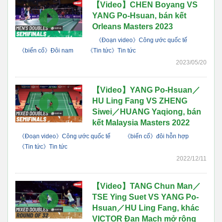
【Video】CHEN Boyang VS
YANG Po-Hsuan, bán kết
Orleans Masters 2023
《Đoạn video》Công ước quốc tế
《biến cố》Đôi nam
《Tin tức》Tin tức
2023/05/20
【Video】YANG Po-Hsuan／
HU Ling Fang VS ZHENG
Siwei／HUANG Yaqiong, bán
kết Malaysia Masters 2022
《Đoạn video》Công ước quốc tế
《biến cố》đôi hỗn hợp
《Tin tức》Tin tức
2022/12/11
【Video】TANG Chun Man／
TSE Ying Suet VS YANG Po-
Hsuan／HU Ling Fang, khác
VICTOR Đan Mạch mở rộng