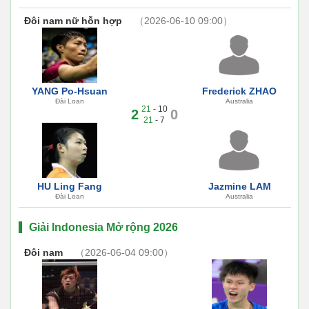
Đôi nam nữ hỗn hợp
（2026-06-10 09:00）
YANG Po-Hsuan
Frederick ZHAO
Đài Loan
Australia
21
- 10
2
0
21
- 7
HU Ling Fang
Jazmine LAM
Đài Loan
Australia
Giải Indonesia Mở rộng 2026
Đôi nam
（2026-06-04 09:00）