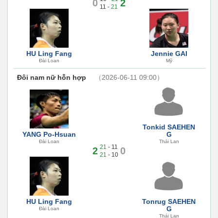
0
2
11 -
21
HU Ling Fang
Jennie GAI
Đài Loan
Mỹ
Đôi nam nữ hỗn hợp
（2026-06-11 09:00）
Tonkid SAEHEN
YANG Po-Hsuan
G
Đài Loan
Thái Lan
21
- 11
2
0
21
- 10
HU Ling Fang
Tonrug SAEHEN
G
Đài Loan
Thái Lan