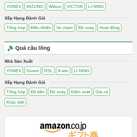
YONEX
MIZUNO
Wilson
VICTOR
LI-NING
Xếp Hạng Đánh Giá
Tổng hợp
Điều khiển
Va chạm
Độ xoáy
Hoạt động
Quả cầu lông
Nhà Sản Xuất
YONEX
Gosen
RSL
A-win
LI-NING
Xếp Hạng Đánh Giá
Tổng hợp
Độ bền
Độ xoáy
Kiểm soát
Giá cả
Khác biệt