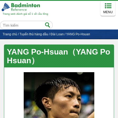
MENU
Trang web đánh giá số 1 về cầu lông
Trang chủ
/
Tuyển thủ hàng đầu
/
Đài Loan
/
YANG Po-Hsuan
YANG Po-Hsuan（YANG Po
Hsuan）