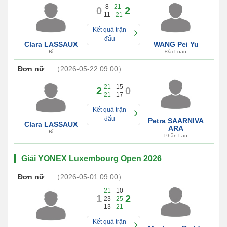
8 -
21
0
2
11 -
21
Kết quả trận
đấu
Clara LASSAUX
WANG Pei Yu
Bỉ
Đài Loan
Đơn nữ
（2026-05-22 09:00）
21
- 15
2
0
21
- 17
Kết quả trận
đấu
Petra SAARNIVA
Clara LASSAUX
ARA
Bỉ
Phần Lan
Giải YONEX Luxembourg Open 2026
Đơn nữ
（2026-05-01 09:00）
21
- 10
1
2
23 -
25
13 -
21
Kết quả trận