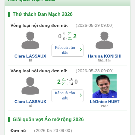
Thử thách Đan Mạch 2026
Vòng loại nội dung đơn nữ.
（2026-05-29 09:00）
4 -
21
0
2
8 -
21
Kết quả trận
đấu
Clara LASSAUX
Haruna KONISHI
Bỉ
Nhật Bản
Vòng loại nội dung đơn nữ.
（2026-05-28 09:00）
21
- 16
2
0
21
- 14
Kết quả trận
đấu
Clara LASSAUX
LéOnice HUET
Bỉ
Pháp
Giải quần vợt Áo mở rộng 2026
Đơn nữ
（2026-05-23 09:00）