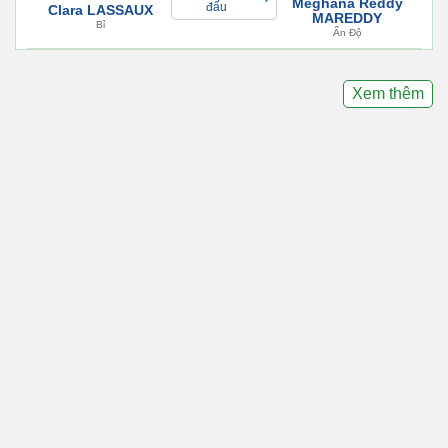
Meghana Reddy
đấu
Clara LASSAUX
MAREDDY
Bỉ
Ấn Độ
Xem thêm