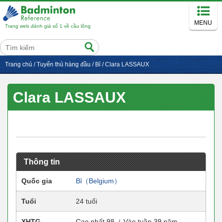
MENU
Trang web đánh giá số 1 về cầu lông
Trang chủ
/
Tuyển thủ hàng đầu
/
Bỉ
/
Clara LASSAUX
Clara LASSAUX
Thông tin
Quốc gia
Bỉ（Belgium）
Tuổi
24 tuổi
XHTG
Cao nhất 98（ Vào tuần 39 năm