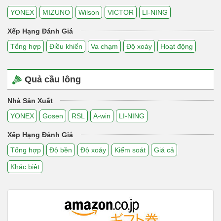
YONEX
MIZUNO
Wilson
VICTOR
LI-NING
Xếp Hạng Đánh Giá
Tổng hợp
Điều khiển
Va chạm
Độ xoáy
Hoạt động
Quả cầu lông
Nhà Sản Xuất
YONEX
Gosen
RSL
A-win
LI-NING
Xếp Hạng Đánh Giá
Tổng hợp
Độ bền
Độ xoáy
Kiểm soát
Giá cả
Khác biệt