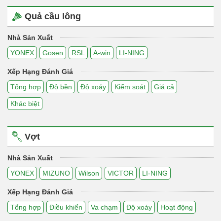
Quả cầu lông
Nhà Sản Xuất
YONEX
Gosen
RSL
A-win
LI-NING
Xếp Hạng Đánh Giá
Tổng hợp
Độ bền
Độ xoáy
Kiểm soát
Giá cả
Khác biệt
Vợt
Nhà Sản Xuất
YONEX
MIZUNO
Wilson
VICTOR
LI-NING
Xếp Hạng Đánh Giá
Tổng hợp
Điều khiển
Va chạm
Độ xoáy
Hoạt động