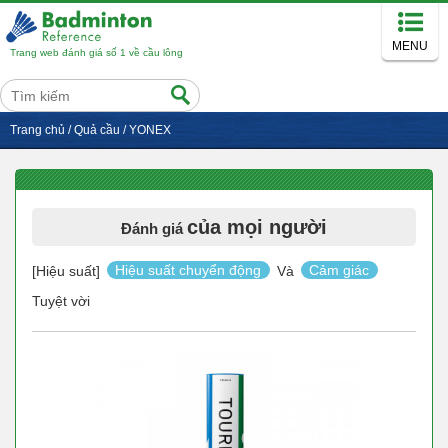
MENU
Trang web đánh giá số 1 về cầu lông
Trang chủ
/
Quả cầu
/
YONEX
của mọi người
Đánh giá
[Hiệu suất]
Hiệu suất chuyển động
Và
Cảm giác
Tuyệt vời