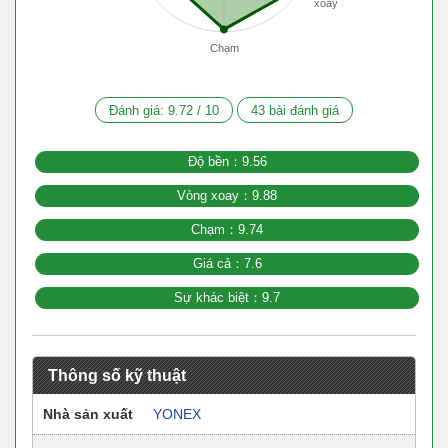
xoay
Chạm
Đánh giá:
9.72
/
10
43
bài đánh giá
Độ bền：9.56
Vòng xoay：9.88
Chạm：9.74
Giá cả：7.6
Sự khác biệt：9.7
Thông số kỹ thuật
Nhà sản xuất
YONEX