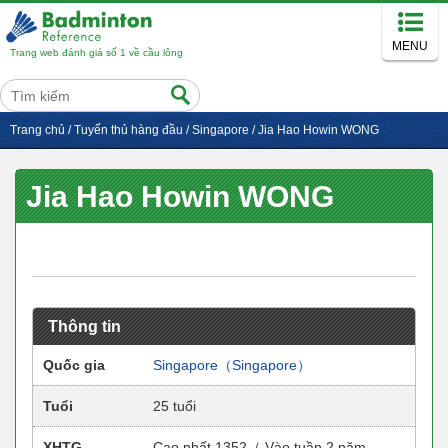
MENU
Trang web đánh giá số 1 về cầu lông
Trang chủ
/
Tuyển thủ hàng đầu
/
Singapore
/
Jia Hao Howin WONG
Jia Hao Howin WONG
Thông tin
Quốc gia
Singapore（Singapore）
Tuổi
25 tuổi
XHTG
Cao nhất 1352（ Vào tuần 2 năm