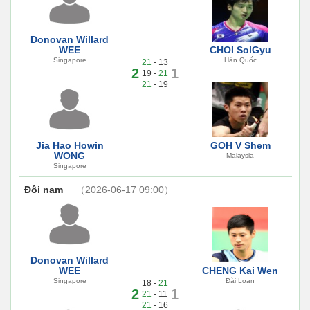
Donovan Willard
WEE
CHOI SolGyu
Singapore
Hàn Quốc
21
- 13
2
1
19 -
21
21
- 19
Jia Hao Howin
GOH V Shem
WONG
Malaysia
Singapore
Đôi nam
（2026-06-17 09:00）
Donovan Willard
WEE
CHENG Kai Wen
Singapore
Đài Loan
18 -
21
2
1
21
- 11
21
- 16