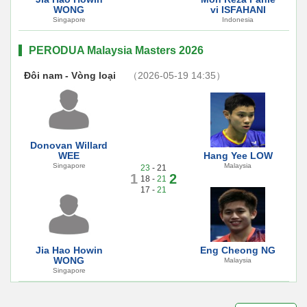
WONG
vi ISFAHANI
Singapore
Indonesia
PERODUA Malaysia Masters 2026
Đôi nam - Vòng loại
（2026-05-19 14:35）
Donovan Willard
WEE
Hang Yee LOW
Singapore
Malaysia
23
- 21
1
2
18 -
21
17 -
21
Jia Hao Howin
Eng Cheong NG
WONG
Malaysia
Singapore