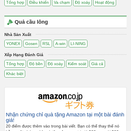
Tổng hợp
Điều khiển
Va chạm
Độ xoáy
Hoạt động
Quả cầu lông
Nhà Sản Xuất
YONEX
Gosen
RSL
A-win
LI-NING
Xếp Hạng Đánh Giá
Tổng hợp
Độ bền
Độ xoáy
Kiểm soát
Giá cả
Khác biệt
Nhận chứng chỉ quà tặng Amazon tại một bài đánh
giá!
20 điểm được thêm vào trong bài viết. Bạn có thể thay thế nó