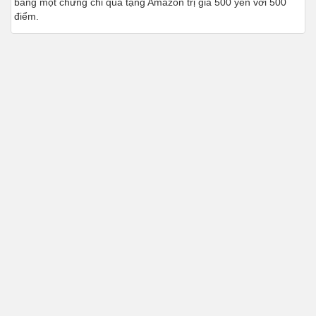
bằng một chứng chỉ quà tặng Amazon trị giá 500 yen với 500
điểm.