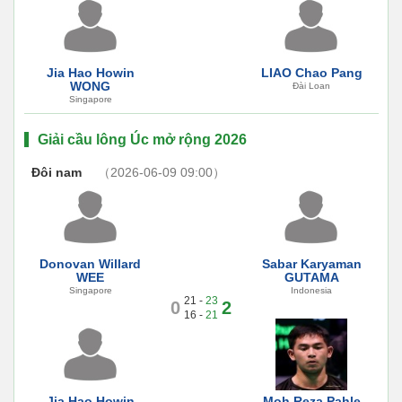
Jia Hao Howin
LIAO Chao Pang
WONG
Đài Loan
Singapore
Giải cầu lông Úc mở rộng 2026
Đôi nam
（2026-06-09 09:00）
Donovan Willard
Sabar Karyaman
WEE
GUTAMA
Singapore
Indonesia
21 -
23
0
2
16 -
21
Jia Hao Howin
Moh Reza Pahle