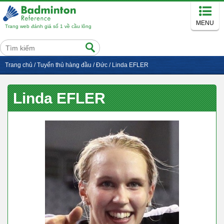
MENU
Trang web đánh giá số 1 về cầu lông
Trang chủ
/
Tuyển thủ hàng đầu
/
Đức
/
Linda EFLER
Linda EFLER