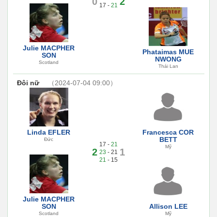
0
2
17 -
21
Julie MACPHER
Phataimas MUE
SON
NWONG
Scotland
Thái Lan
Đôi nữ
（2024-07-04 09:00）
Linda EFLER
Francesca COR
BETT
Đức
17 -
21
Mỹ
2
1
23
- 21
21
- 15
Julie MACPHER
SON
Allison LEE
Scotland
Mỹ