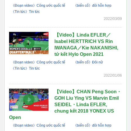
《Đoạn video》Công ước quốc tế
《biến cố》đôi hỗn hợp
《Tin tức》Tin tức
2022/03/09
【Video】Linda EFLER／
Isabel HERTTRICH VS Rin
IWANAGA／Kie NAKANISHI,
tứ kết Hylo Open 2021
《Đoạn video》Công ước quốc tế
《biến cố》Đôi nữ
《Tin tức》Tin tức
2022/01/06
【Video】CHAN Peng Soon・
GOH Liu Ying VS Marvin Emil
SEIDEL・Linda EFLER,
chung kết 2018 YONEX US
Open
《Đoạn video》Công ước quốc tế
《biến cố》đôi hỗn hợp