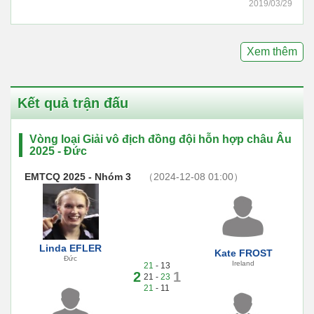
2019/03/29
Xem thêm
Kết quả trận đấu
Vòng loại Giải vô địch đồng đội hỗn hợp châu Âu
2025 - Đức
EMTCQ 2025 - Nhóm 3
（2024-12-08 01:00）
Linda EFLER
Kate FROST
Đức
Ireland
21
- 13
2
1
21 -
23
21
- 11