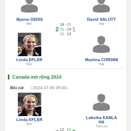
Bjarne GEISS
David SALUTT
Đức
Italy
18 -
21
2
1
21
- 14
21
- 14
Linda EFLER
Martina CORSINI
Đức
Italy
Canada mở rộng 2024
Đôi nữ
（2024-07-05 09:00）
Laksika KANLA
Linda EFLER
HA
Đức
Thái Lan
12 -
21