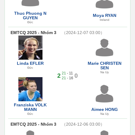
Thuc Phuong N
Moya RYAN
GUYEN
Ireland
Đức
EMTCQ 2025 - Nhóm 3
（2024-12-07 03:00）
Linda EFLER
Marie CHRISTEN
SEN
Đức
Na Uy
21
- 11
2
0
21
- 16
Franziska VOLK
MANN
Aimee HONG
Đức
Na Uy
EMTCQ 2025 - Nhóm 3
（2024-12-06 03:00）