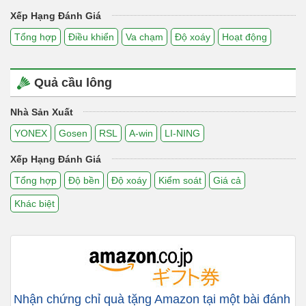
Xếp Hạng Đánh Giá
Tổng hợp
Điều khiển
Va chạm
Độ xoáy
Hoạt động
Quả cầu lông
Nhà Sản Xuất
YONEX
Gosen
RSL
A-win
LI-NING
Xếp Hạng Đánh Giá
Tổng hợp
Độ bền
Độ xoáy
Kiểm soát
Giá cả
Khác biệt
Nhận chứng chỉ quà tặng Amazon tại một bài đánh