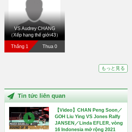
VS Audrey CHANG
（Xếp hạng thế giới43）
Thắng 1
Thua 0
もっと見る
Tin tức liên quan
【Video】CHAN Peng Soon／
GOH Liu Ying VS Jones Ralfy
JANSEN／Linda EFLER, vòng
16 Indonesia mở rộng 2021