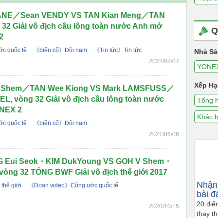
NE／Sean VENDY VS TAN Kian Meng／TAN
32 Giải vô địch cầu lông toàn nước Anh mở
Q
2
c quốc tế
《biến cố》Đôi nam
《Tin tức》Tin tức
Nhà Sả
2022/07/07
YONE
Xếp Hạ
Shem／TAN Wee Kiong VS Mark LAMSFUSS／
EL, vòng 32 Giải vô địch cầu lông toàn nước
Tổng 
NEX 2
Khác b
c quốc tế
《biến cố》Đôi nam
2021/06/06
Eui Seok・KIM DukYoung VS GOH V Shem・
vòng 32 TỔNG BWF Giải vô địch thế giới 2017
Nhận 
thế giới
《Đoạn video》Công ước quốc tế
bài đ
20 điể
2020/10/15
thay t