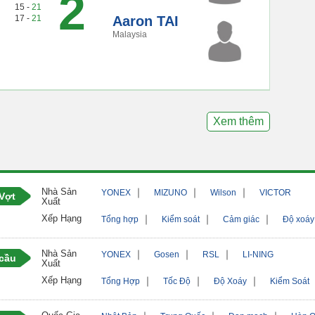
2
15 -
21
17 -
21
Aaron TAI
Malaysia
Xem thêm
Nhà Sản
｜
｜
｜
YONEX
MIZUNO
Wilson
VICTOR
Vợt
Xuất
Xếp Hạng
｜
｜
｜
Tổng hợp
Kiểm soát
Cảm giác
Độ xoáy
Nhà Sản
｜
｜
｜
YONEX
Gosen
RSL
LI-NING
 cầu
Xuất
Xếp Hạng
｜
｜
｜
Tổng Hợp
Tốc Độ
Độ Xoáy
Kiểm Soát