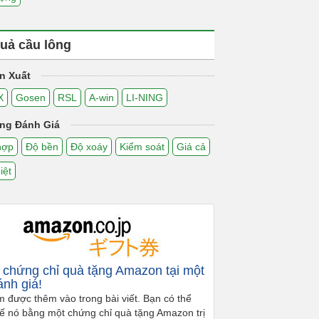
uả cầu lông
n Xuất
X
Gosen
RSL
A-win
LI-NING
ng Đánh Giá
hợp
Độ bền
Độ xoáy
Kiểm soát
Giá cả
iệt
chứng chỉ quà tặng Amazon tại một
ánh giá!
m được thêm vào trong bài viết. Bạn có thể
hế nó bằng một chứng chỉ quà tặng Amazon trị