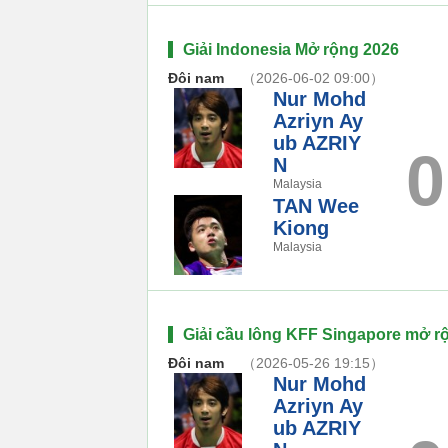
Giải Indonesia Mở rộng 2026
Đôi nam
（2026-06-02 09:00）
Nur Mohd
Azriyn Ay
ub AZRIY
0
N
Malaysia
TAN Wee
Kiong
Malaysia
Giải cầu lông KFF Singapore mở r
Đôi nam
（2026-05-26 19:15）
Nur Mohd
Azriyn Ay
ub AZRIY