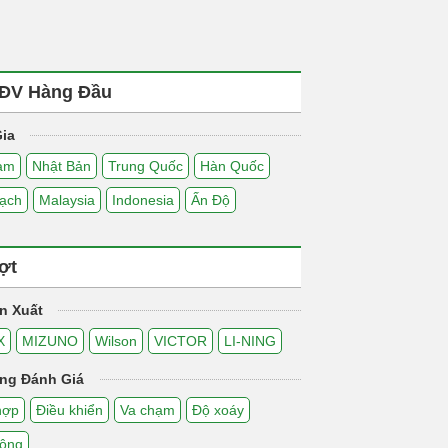
ĐV Hàng Đầu
ia
Nam
Nhật Bản
Trung Quốc
Hàn Quốc
ạch
Malaysia
Indonesia
Ấn Độ
ợt
n Xuất
X
MIZUNO
Wilson
VICTOR
LI-NING
ng Đánh Giá
hợp
Điều khiển
Va chạm
Độ xoáy
động