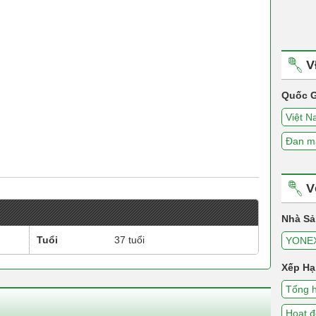
V
Quốc G
Việt 
Đan m
V
Nhà Sả
Tuổi
37 tuổi
YONE
Xếp Hạ
Tổng 
Hoạt 