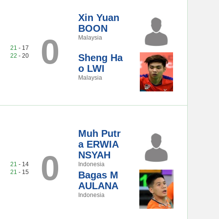
Xin Yuan
BOON
0
Malaysia
21
- 17
22
- 20
Sheng Ha
o LWI
Malaysia
Muh Putr
a ERWIA
0
NSYAH
21
- 14
Indonesia
21
- 15
Bagas M
AULANA
Indonesia