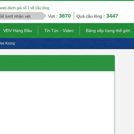
web đánh giá số 1 về cầu lông
3670
3447
Số lượt nhận xét
Vợt：
Quả cầu lông：
VĐV Hàng Đầu
Tin Tức・Video
Bảng xếp hạng thế giới
ee Kiong