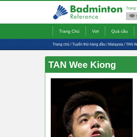
Trang 
Trang Chủ
Vợt
Quả cầu
Trang chủ
/
Tuyển thủ hàng đầu
/
Malaysia
/
TAN W
TAN Wee Kiong