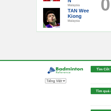
0
N
Malaysia
TAN Wee
Kiong
Malaysia
Tìm Cốt 
Tìm quả