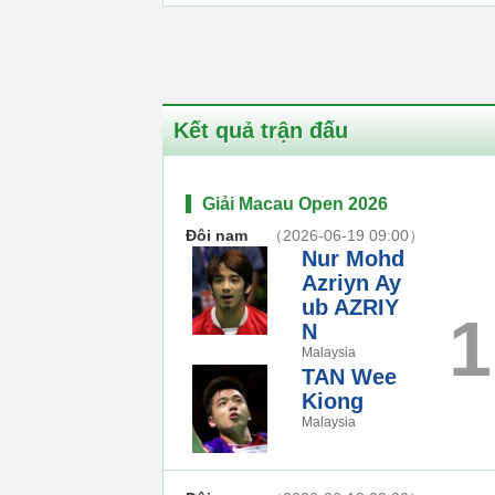
Kết quả trận đấu
Giải Macau Open 2026
Đôi nam
（2026-06-19 09:00）
Nur Mohd
Azriyn Ay
ub AZRIY
1
N
Malaysia
TAN Wee
Kiong
Malaysia