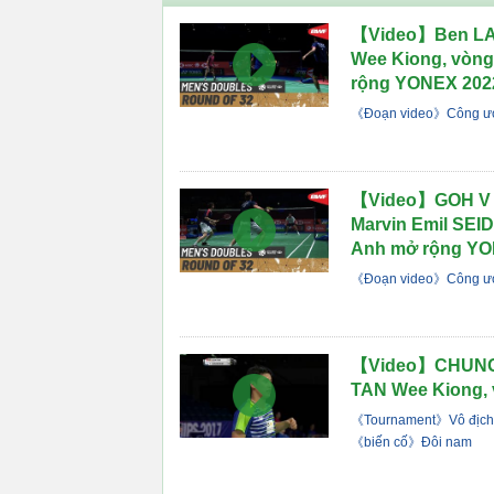
【Video】Ben LA
Wee Kiong, vòng 
rộng YONEX 202
《Đoạn video》Công ướ
【Video】GOH V 
Marvin Emil SEID
Anh mở rộng YO
《Đoạn video》Công ướ
【Video】CHUNG 
TAN Wee Kiong, 
《Tournament》Vô địch 
《biến cố》Đôi nam