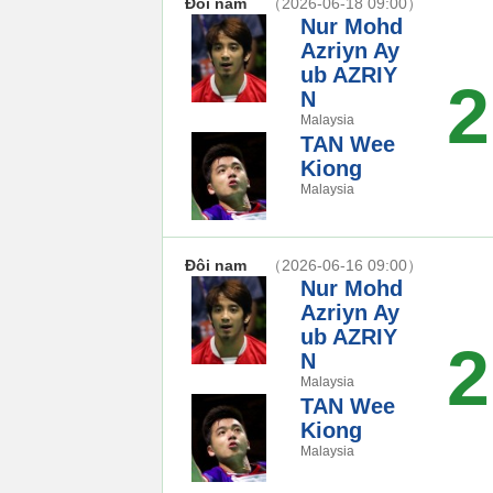
Đôi nam
（2026-06-18 09:00）
Nur Mohd
Azriyn Ay
ub AZRIY
2
N
Malaysia
TAN Wee
Kiong
Malaysia
Đôi nam
（2026-06-16 09:00）
Nur Mohd
Azriyn Ay
ub AZRIY
2
N
Malaysia
TAN Wee
Kiong
Malaysia