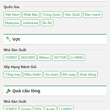
Quốc Gia
Việt Nam
Nhật Bản
Trung Quốc
Hàn Quốc
Đan mạch
Malaysia
Indonesia
Ấn Độ
Vợt
Nhà Sản Xuất
YONEX
MIZUNO
Wilson
VICTOR
LI-NING
Xếp Hạng Đánh Giá
Tổng hợp
Điều khiển
Va chạm
Độ xoáy
Hoạt động
Quả cầu lông
Nhà Sản Xuất
YONEX
Gosen
RSL
A-win
LI-NING