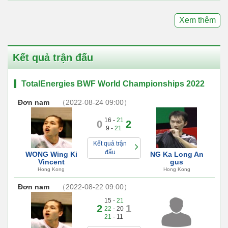
Xem thêm
Kết quả trận đấu
TotalEnergies BWF World Championships 2022
Đơn nam
（2022-08-24 09:00）
16 -
21
0
2
9 -
21
Kết quả trận
đấu
WONG Wing Ki
NG Ka Long An
Vincent
gus
Hong Kong
Hong Kong
Đơn nam
（2022-08-22 09:00）
15 -
21
2
1
22
- 20
21
- 11