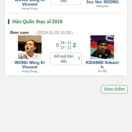
đấu
Joo Ven SOONG
Vincent
Malaysia
Hong Kong
Hàn Quốc thạc sĩ 2019
Đơn nam
（2019-11-20 11:00）
18 -
21
0
2
17 -
21
Kết quả trận
đấu
WONG Wing Ki
KIDAMBI Srikant
Vincent
h
Hong Kong
Ấn Độ
Xem thêm