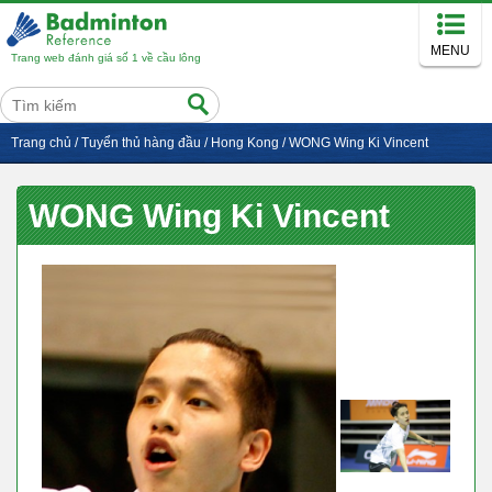
MENU
Trang web đánh giá số 1 về cầu lông
Trang chủ
/
Tuyển thủ hàng đầu
/
Hong Kong
/
WONG Wing Ki Vincent
WONG Wing Ki Vincent