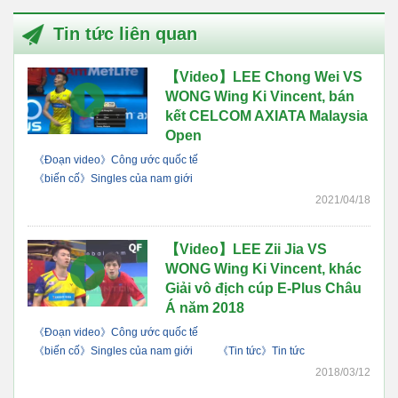
Tin tức liên quan
【Video】LEE Chong Wei VS
WONG Wing Ki Vincent, bán
kết CELCOM AXIATA Malaysia
Open
《Đoạn video》Công ước quốc tế
《biến cố》Singles của nam giới
2021/04/18
【Video】LEE Zii Jia VS
WONG Wing Ki Vincent, khác
Giải vô địch cúp E-Plus Châu
Á năm 2018
《Đoạn video》Công ước quốc tế
《biến cố》Singles của nam giới
《Tin tức》Tin tức
2018/03/12