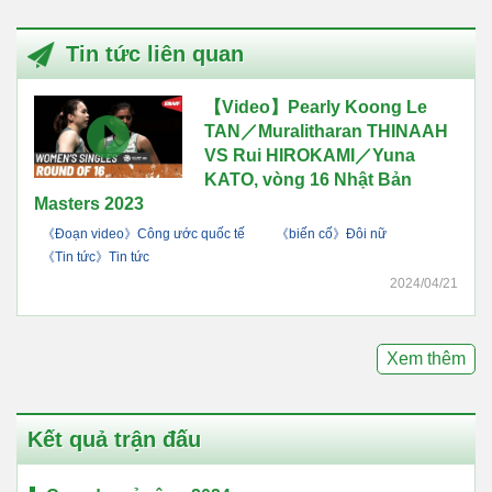
Tin tức liên quan
【Video】Pearly Koong Le
TAN／Muralitharan THINAAH
VS Rui HIROKAMI／Yuna
KATO, vòng 16 Nhật Bản
Masters 2023
《Đoạn video》Công ước quốc tế
《biến cố》Đôi nữ
《Tin tức》Tin tức
2024/04/21
Xem thêm
Kết quả trận đấu