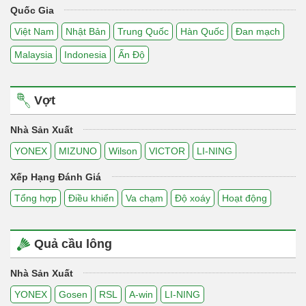
Quốc Gia
Việt Nam
Nhật Bản
Trung Quốc
Hàn Quốc
Đan mạch
Malaysia
Indonesia
Ấn Độ
Vợt
Nhà Sản Xuất
YONEX
MIZUNO
Wilson
VICTOR
LI-NING
Xếp Hạng Đánh Giá
Tổng hợp
Điều khiển
Va chạm
Độ xoáy
Hoạt động
Quả cầu lông
Nhà Sản Xuất
YONEX
Gosen
RSL
A-win
LI-NING