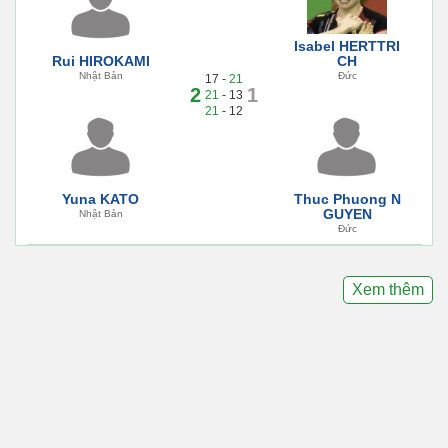
Isabel HERTTRI
Rui HIROKAMI
CH
Nhật Bản
Đức
17 -
21
2
1
21
- 13
21
- 12
Yuna KATO
Thuc Phuong N
GUYEN
Nhật Bản
Đức
Xem thêm