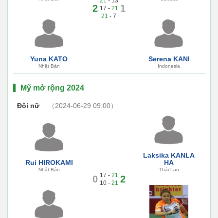
21
- 13
2
1
17 -
21
21
- 7
Yuna KATO
Serena KANI
Nhật Bản
Indonesia
Mỹ mở rộng 2024
Đôi nữ
（2024-06-29 09:00）
Laksika KANLA
Rui HIROKAMI
HA
Nhật Bản
Thái Lan
17 -
21
0
2
10 -
21