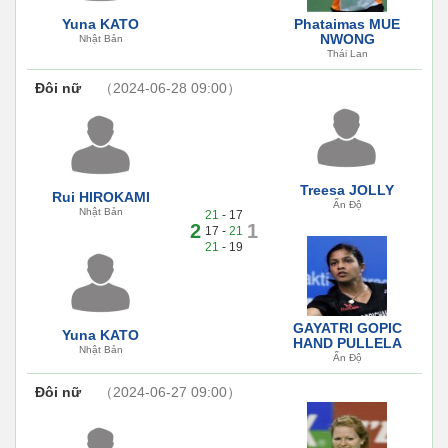
Yuna KATO
Phataimas MUE
NWONG
Nhật Bản
Thái Lan
Đôi nữ
（2024-06-28 09:00）
Treesa JOLLY
Rui HIROKAMI
Ấn Độ
Nhật Bản
21
- 17
2
1
17 -
21
21
- 19
GAYATRI GOPIC
Yuna KATO
HAND PULLELA
Nhật Bản
Ấn Độ
Đôi nữ
（2024-06-27 09:00）