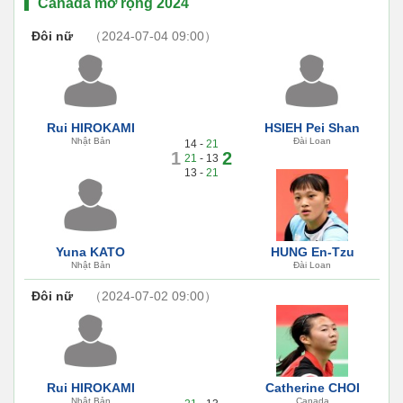
Canada mở rộng 2024
Đôi nữ
（2024-07-04 09:00）
Rui HIROKAMI
HSIEH Pei Shan
Nhật Bản
Đài Loan
14 -
21
1
2
21
- 13
13 -
21
Yuna KATO
HUNG En-Tzu
Nhật Bản
Đài Loan
Đôi nữ
（2024-07-02 09:00）
Rui HIROKAMI
Catherine CHOI
Nhật Bản
Canada