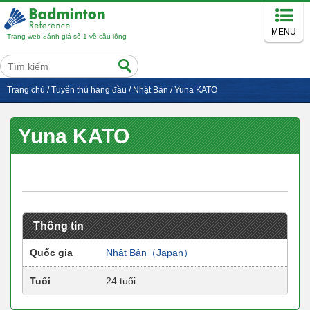
MENU
Trang web đánh giá số 1 về cầu lông
Trang chủ
/
Tuyển thủ hàng đầu
/
Nhật Bản
/
Yuna KATO
Yuna KATO
Thông tin
Quốc gia
Nhật Bản（Japan）
Tuổi
24 tuổi