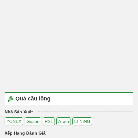
Quả cầu lông
Nhà Sản Xuất
YONEX
Gosen
RSL
A-win
LI-NING
Xếp Hạng Đánh Giá