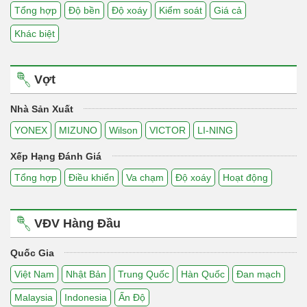
Tổng hợp
Độ bền
Độ xoáy
Kiểm soát
Giá cả
Khác biệt
Vợt
Nhà Sản Xuất
YONEX
MIZUNO
Wilson
VICTOR
LI-NING
Xếp Hạng Đánh Giá
Tổng hợp
Điều khiển
Va chạm
Độ xoáy
Hoạt động
VĐV Hàng Đầu
Quốc Gia
Việt Nam
Nhật Bản
Trung Quốc
Hàn Quốc
Đan mạch
Malaysia
Indonesia
Ấn Độ