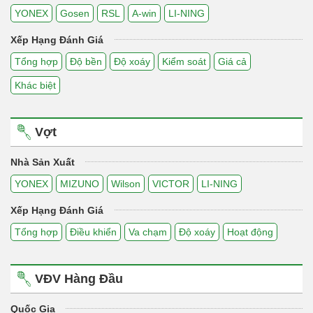
YONEX
Gosen
RSL
A-win
LI-NING
Xếp Hạng Đánh Giá
Tổng hợp
Độ bền
Độ xoáy
Kiểm soát
Giá cả
Khác biệt
Vợt
Nhà Sản Xuất
YONEX
MIZUNO
Wilson
VICTOR
LI-NING
Xếp Hạng Đánh Giá
Tổng hợp
Điều khiển
Va chạm
Độ xoáy
Hoạt động
VĐV Hàng Đầu
Quốc Gia