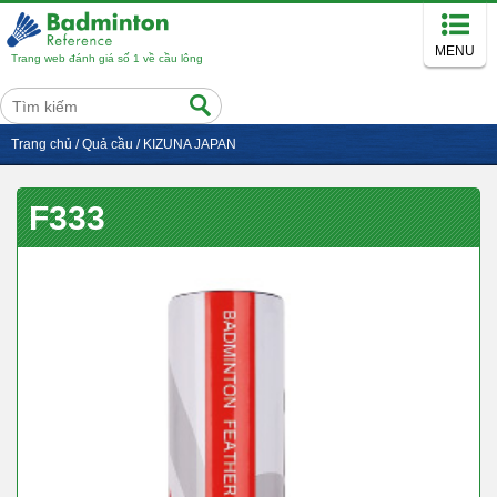
MENU
Trang web đánh giá số 1 về cầu lông
Trang chủ
/
Quả cầu
/
KIZUNA JAPAN
F333