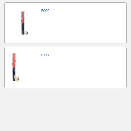
F000
F777