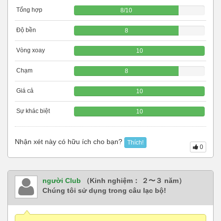
Tổng hợp
8
/
10
Độ bền
8
Vòng xoay
10
Chạm
8
Giá cả
10
Sự khác biệt
10
Nhận xét này có hữu ích cho bạn?
Thích!
0
người Club
（Kinh nghiệm： ２〜３ năm）
Chúng tôi sử dụng trong câu lạc bộ!