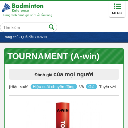
MENU
Trang web đánh giá số 1 về cầu lông
Trang chủ
/
Quả cầu
/
A-WIN
TOURNAMENT (A-win)
của mọi người
Đánh giá
[Hiệu suất]
Hiệu suất chuyển động
Và
Giá
Tuyệt vời