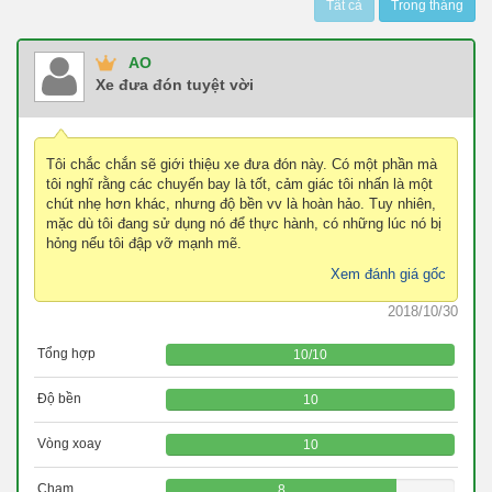
Tất cả
Trong tháng
AO
Xe đưa đón tuyệt vời
Tôi chắc chắn sẽ giới thiệu xe đưa đón này. Có một phần mà
tôi nghĩ rằng các chuyến bay là tốt, cảm giác tôi nhấn là một
chút nhẹ hơn khác, nhưng độ bền vv là hoàn hảo. Tuy nhiên,
mặc dù tôi đang sử dụng nó để thực hành, có những lúc nó bị
hỏng nếu tôi đập vỡ mạnh mẽ.
Xem đánh giá gốc
2018/10/30
Tổng hợp
10
/
10
Độ bền
10
Vòng xoay
10
Chạm
8