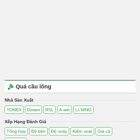
Quả cầu lông
Nhà Sản Xuất
YONEX
Gosen
RSL
A-win
LI-NING
Xếp Hạng Đánh Giá
Tổng hợp
Độ bền
Độ xoáy
Kiểm soát
Giá cả