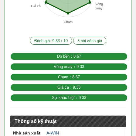
Vòng
Giá cả
xoay
Chạm
Đánh giá:
9.33
/
10
3
bài đánh giá
Độ bền：8.67
Vòng xoay：9.33
Chạm：8.67
Giá cả：9.33
Sự khác biệt：9.33
Thông số kỹ thuật
Nhà sản xuất
A-WIN