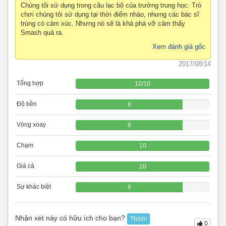
Chúng tôi sử dụng trong câu lạc bộ của trường trung học. Trò
chơi chúng tôi sử dụng tại thời điểm nhào, nhưng các bác sĩ
trúng có cảm xúc. Nhưng nó sẽ là khá phá vỡ cảm thấy
Smash quá ra.
Xem đánh giá gốc
2017/08/14
Tổng hợp
10
/
10
Độ bền
8
Vòng xoay
8
Chạm
10
Giá cả
10
Sự khác biệt
8
Nhận xét này có hữu ích cho bạn?
Thích!
0