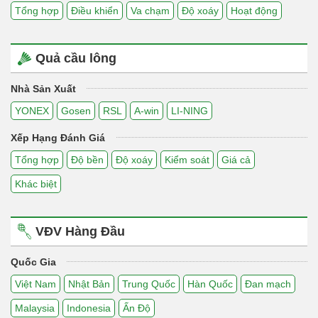
Tổng hợp
Điều khiển
Va chạm
Độ xoáy
Hoạt động
Quả cầu lông
Nhà Sản Xuất
YONEX
Gosen
RSL
A-win
LI-NING
Xếp Hạng Đánh Giá
Tổng hợp
Độ bền
Độ xoáy
Kiểm soát
Giá cả
Khác biệt
VĐV Hàng Đầu
Quốc Gia
Việt Nam
Nhật Bản
Trung Quốc
Hàn Quốc
Đan mạch
Malaysia
Indonesia
Ấn Độ