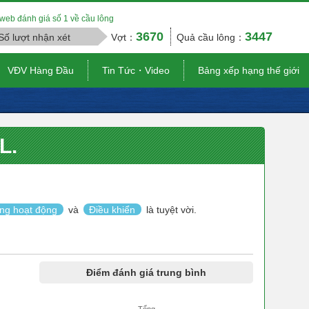
web đánh giá số 1 về cầu lông
3670
3447
Số lượt nhận xét
Vợt：
Quả cầu lông：
VĐV Hàng Đầu
Tin Tức・Video
Bảng xếp hạng thế giới
L.
ng hoạt động
và
Điều khiển
là tuyệt vời.
Điểm đánh giá trung bình