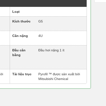
Loạt
Kích thước
G5
Cân nặng
4U
Đầu cân
Đầu hơi nặng 1 ít
bằng
ởi
Tài liệu trục
Pyrofil ™ được sản xuất bởi
Mitsubishi Chemical