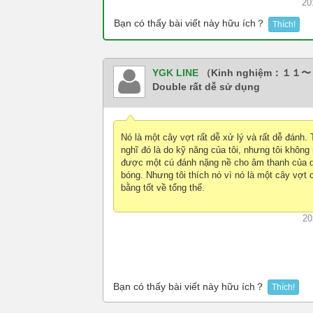
20
Bạn có thấy bài viết này hữu ích？
Thích!
YGK LINE
（Kinh nghiệm：１１
Double rất dễ sử dụng
Nó là một cây vợt rất dễ xử lý và rất dễ đánh. 
nghĩ đó là do kỹ năng của tôi, nhưng tôi không
được một cú đánh nặng nề cho âm thanh của 
bóng. Nhưng tôi thích nó vì nó là một cây vợt 
bằng tốt về tổng thể.
20
Bạn có thấy bài viết này hữu ích？
Thích!