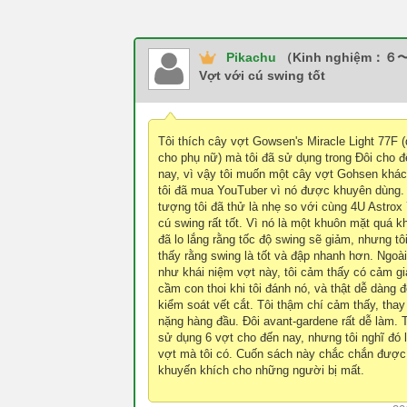
Pikachu
（Kinh nghiệm：６
Vợt với cú swing tốt
Tôi thích cây vợt Gowsen's Miracle Light 77F 
cho phụ nữ) mà tôi đã sử dụng trong Đôi cho đ
nay, vì vậy tôi muốn một cây vợt Gohsen khác
tôi đã mua YouTuber vì nó được khuyên dùng.
tượng tôi đã thử là nhẹ so với cùng 4U Astrox 
cú swing rất tốt. Vì nó là một khuôn mặt quá kh
đã lo lắng rằng tốc độ swing sẽ giảm, nhưng t
thấy rằng swing là tốt và đập nhanh hơn. Ngoài
như khái niệm vợt này, tôi cảm thấy có cảm gi
cầm con thoi khi tôi đánh nó, và thật dễ dàng 
kiểm soát vết cắt. Tôi thậm chí cảm thấy, thay
nặng hàng đầu. Đôi avant-gardene rất dễ làm. 
sử dụng 6 vợt cho đến nay, nhưng tôi nghĩ đó 
vợt mà tôi có. Cuốn sách này chắc chắn được
khuyến khích cho những người bị mất.