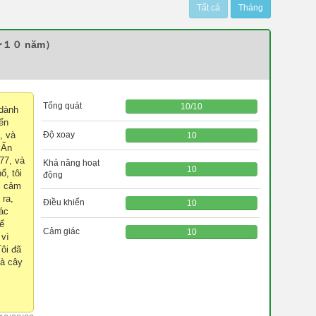
Tất cả
Tháng
〜１０ năm）
Tổng quát
10
/
10
(dành
ến
, và
Độ xoay
10
 Ấn
77, và
Khả năng hoạt
10
ổ, tôi
động
ôi cảm
 ra,
Điều khiển
10
ác
để
Cảm giác
10
 vì
Tôi đã
là cây