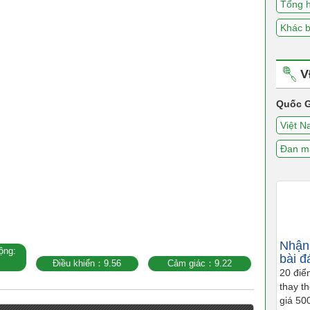
Tổng 
Khác b
V
Quốc G
Việt 
Đan m
Nhận 
ộng:
bài đ
Điều khiển：9.56
Cảm giác：9.22
20 điể
thay t
giá 50