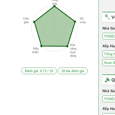
Tổng
hợp
V
Cảm
Độ
giác
xoáy
Nhà Sả
YONE
Khả
Xếp Hạ
Điều
năng
khiển
hoạt
Tổng 
động
Hoạt 
Đánh giá:
9.72
/
10
18
bài đánh giá
Q
Nhà Sả
YONE
Xếp Hạ