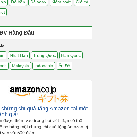
hợp
Độ bền
Độ xoáy
Kiểm soát
Giá cả
iệt
ĐV Hàng Đầu
ia
Nam
Nhật Bản
Trung Quốc
Hàn Quốc
ạch
Malaysia
Indonesia
Ấn Độ
chứng chỉ quà tặng Amazon tại một
ánh giá!
m được thêm vào trong bài viết. Bạn có thể
hế nó bằng một chứng chỉ quà tặng Amazon trị
0 yen với 500 điểm.