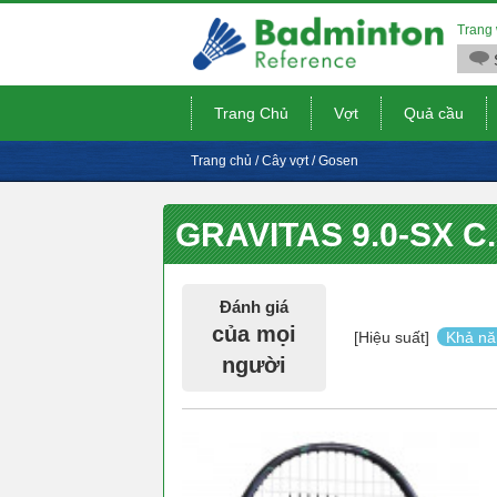
Trang 
Trang Chủ
Vợt
Quả cầu
Trang chủ
/
Cây vợt
/
Gosen
GRAVITAS 9.0-SX C.
Đánh giá
của mọi
[Hiệu suất]
Khả nă
người