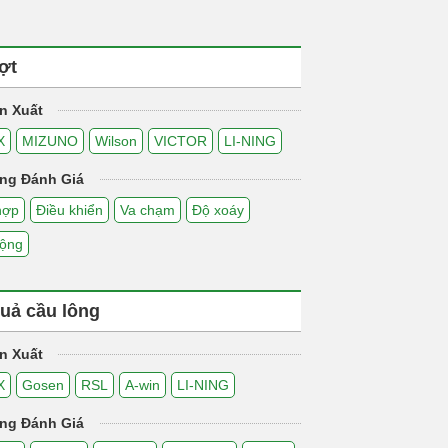
ợt
n Xuất
X
MIZUNO
Wilson
VICTOR
LI-NING
ng Đánh Giá
hợp
Điều khiển
Va chạm
Độ xoáy
động
uả cầu lông
n Xuất
X
Gosen
RSL
A-win
LI-NING
ng Đánh Giá