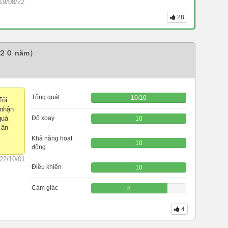
19/08/22
28
〜２０ năm）
Tổng quát
10
/
10
Tôi
 nhận
quả
Độ xoay
10
cân
Khả năng hoạt
10
động
22/10/01
Điều khiển
10
Cảm giác
8
4