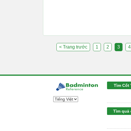
< Trang trước
1
2
3
4
Tìm Cốt 
Tìm quả