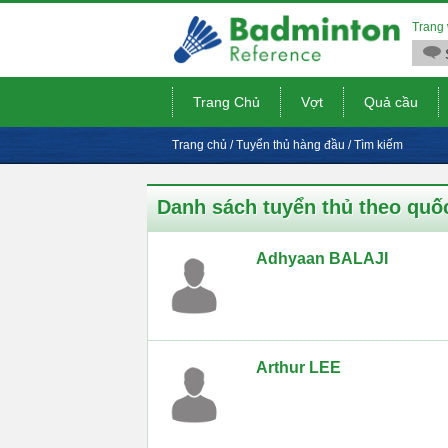
Trang 
Trang Chủ
Vợt
Quả cầu
Trang chủ
/
Tuyển thủ hàng đầu
/
Tìm kiếm
Danh sách tuyển thủ theo quố
Adhyaan BALAJI
Arthur LEE