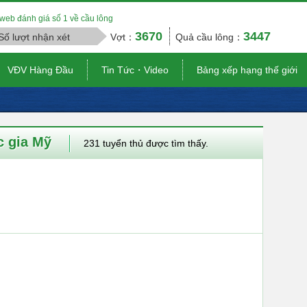
web đánh giá số 1 về cầu lông
3670
3447
Số lượt nhận xét
Vợt：
Quả cầu lông：
VĐV Hàng Đầu
Tin Tức・Video
Bảng xếp hạng thế giới
c gia Mỹ
231 tuyển thủ được tìm thấy.