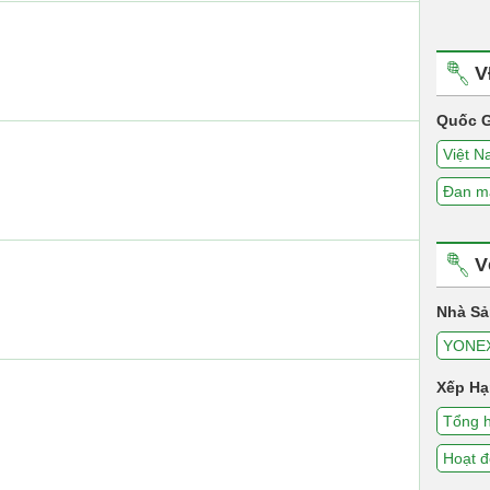
V
Quốc G
Việt 
Đan m
V
Nhà Sả
YONE
Xếp Hạ
Tổng 
Hoạt 