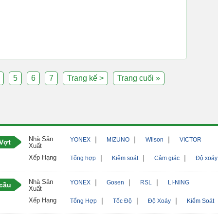
5
6
7
Trang kế >
Trang cuối »
Nhà Sản
｜
｜
｜
YONEX
MIZUNO
Wilson
VICTOR
Vợt
Xuất
Xếp Hạng
｜
｜
｜
Tổng hợp
Kiểm soát
Cảm giác
Độ xoáy
Nhà Sản
｜
｜
｜
YONEX
Gosen
RSL
LI-NING
 cầu
Xuất
Xếp Hạng
｜
｜
｜
Tổng Hợp
Tốc Độ
Độ Xoáy
Kiểm Soát