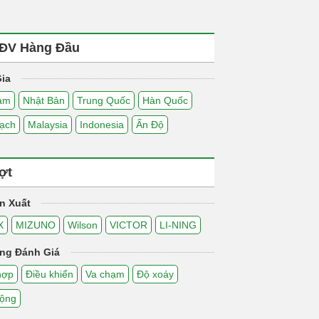
ĐV Hàng Đầu
ia
Nam
Nhật Bản
Trung Quốc
Hàn Quốc
ạch
Malaysia
Indonesia
Ấn Độ
ợt
n Xuất
X
MIZUNO
Wilson
VICTOR
LI-NING
ng Đánh Giá
hợp
Điều khiển
Va chạm
Độ xoáy
động