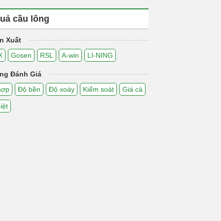
uả cầu lông
n Xuất
X
Gosen
RSL
A-win
LI-NING
ng Đánh Giá
hợp
Độ bền
Độ xoáy
Kiểm soát
Giá cả
iệt