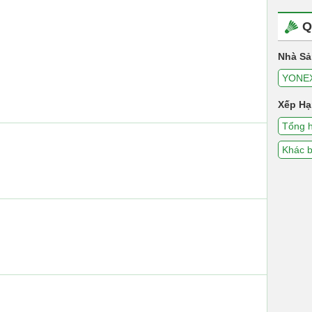
Q
Nhà Sả
YONE
Xếp Hạ
Tổng 
Khác b